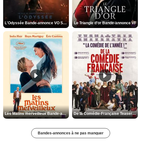
L'Odyssée Bande-annonce VO STFR
Le Triangle d'or Bande-annonce VF
Les Matins merveilleux Bande-annonce VF
De la Comédie-Française Teaser VF
Bandes-annonces à ne pas manquer