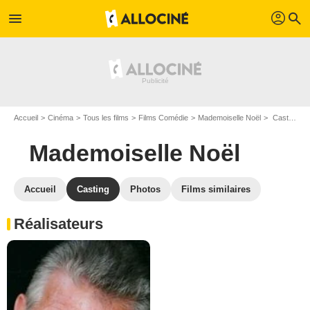
profil
menu
search
Accueil
Cinéma
Tous les films
Films Comédie
Mademoiselle Noël
Casting Mademoiselle Noël
Mademoiselle Noël
Accueil
Casting
Photos
Films similaires
Réalisateurs