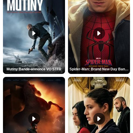
Mutiny Bande-annonce VO STFR
Spider-Man: Brand New Day Bande-annonce VO STFR