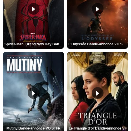
Spider-Man: Brand New Day Bande-annonce VO STFR
L'Odyssée Bande-annonce VO STFR
Mutiny Bande-annonce VO STFR
Le Triangle d'or Bande-annonce VF