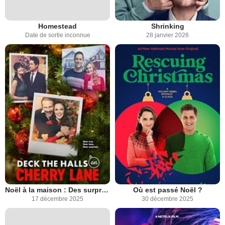
Homestead
Shrinking
Date de sortie inconnue
28 janvier 2026
Noël à la maison : Des surprises en cadeau
Où est passé Noël ?
17 décembre 2025
30 décembre 2025