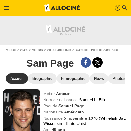
profil
menu
search
Accueil
Stars
Acteurs
Acteur américain
Samuel L. Elliott dit Sam Page
Sam Page
Accueil
Biographie
Filmographie
News
Photos
Métier
Acteur
Nom de naissance
Samuel L. Elliott
Pseudo
Samuel Page
Nationalité
Américain
Naissance
5 novembre 1976
(Whitefish Bay,
Wisconsin - Etats-Unis)
Age
49
ans