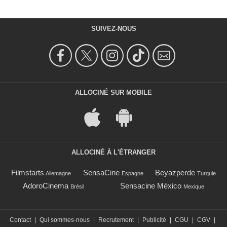
SUIVEZ-NOUS
ALLOCINÉ SUR MOBILE
ALLOCINÉ À L'ÉTRANGER
Filmstarts
SensaCine
Beyazperde
Allemagne
Espagne
Turquie
AdoroCinema
Sensacine México
Brésil
Mexique
Contact
|
Qui sommes-nous
|
Recrutement
|
Publicité
|
CGU
|
CGV
|