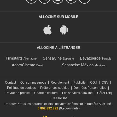
ALLOCINÉ SUR MOBILE
ALLOCINÉ À L'ÉTRANGER
Filmstarts
SensaCine
Beyazperde
Allemagne
Espagne
Turquie
AdoroCinema
Sensacine México
Brésil
Mexique
Contact
|
Qui sommes-nous
|
Recrutement
|
Publicité
|
CGU
|
CGV
|
Politique de cookies
|
Préférences cookies
|
Données Personnelles
|
Revue de presse
|
Charte d'écriture
|
Les services AlloCiné
|
Gérer Utiq
|
©AlloCiné
Retrouvez tous les horaires et infos de votre cinéma sur le numéro AlloCiné :
0 892 892 892
(0,90€/minute)