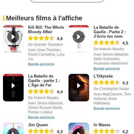
Meilleurs films à l'affiche
Kill Bill: The Whole
La Bataille de
Bloody Affair
Gaulle - Partie 2 :
J’écris ton nom
4,6
4,5
De Quentin Tarantino
De Antonin Baudry
Avec Uma Thurman,
David Carradine, Lucy
Avec Simon Abkarian,
Liu
Niels Schneider,
Anamaria Vartolomei
Bande-annonce
Bande-annonce
La Bataille de
L'Odyssée
Gaulle - partie 1 :
4,3
L'Âge de Fer
De Christopher Nolan
4,4
Avec Matt Damon, Tom
De Antonin Baudry
Holland, Anne
Avec Simon Abkarian,
Hathaway
Simon Russell Beale,
Bande-annonce
Florian Lesieur
Bande-annonce
Jim Queen
In Waves
4,3
4,2