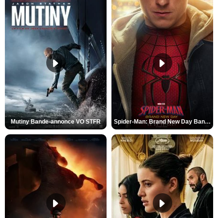
Mutiny Bande-annonce VO STFR
Spider-Man: Brand New Day Bande-annonce VO STFR