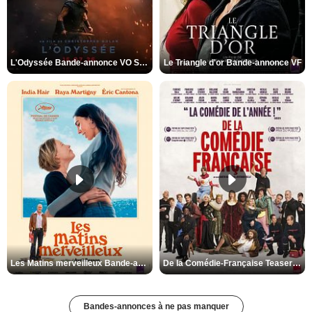
L'Odyssée Bande-annonce VO STFR
Le Triangle d'or Bande-annonce VF
Les Matins merveilleux Bande-annonce VF
De la Comédie-Française Teaser VF
Bandes-annonces à ne pas manquer