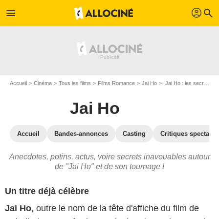
profil
menu
search
Accueil
Cinéma
Tous les films
Films Romance
Jai Ho
Jai Ho : les secrets du tournage
Jai Ho
Accueil
Bandes-annonces
Casting
Critiques spectateu
Anecdotes, potins, actus, voire secrets inavouables autour
de "Jai Ho" et de son tournage !
Un titre déjà célèbre
Jai Ho
, outre le nom de la tête d'affiche du film de