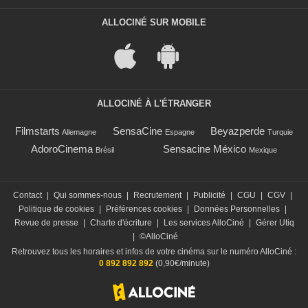
ALLOCINÉ SUR MOBILE
ALLOCINÉ À L'ÉTRANGER
Filmstarts
SensaCine
Beyazperde
Allemagne
Espagne
Turquie
AdoroCinema
Sensacine México
Brésil
Mexique
Contact
|
Qui sommes-nous
|
Recrutement
|
Publicité
|
CGU
|
CGV
|
Politique de cookies
|
Préférences cookies
|
Données Personnelles
|
Revue de presse
|
Charte d'écriture
|
Les services AlloCiné
|
Gérer Utiq
|
©AlloCiné
Retrouvez tous les horaires et infos de votre cinéma sur le numéro AlloCiné :
0 892 892 892
(0,90€/minute)