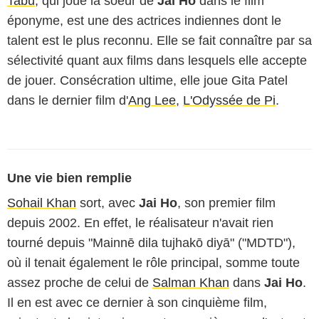
Tabu
, qui joue la soeur de
Jai Ho
dans le film
éponyme, est une des actrices indiennes dont le
talent est le plus reconnu. Elle se fait connaître par sa
sélectivité quant aux films dans lesquels elle accepte
de jouer. Consécration ultime, elle joue Gita Patel
dans le dernier film d'
Ang Lee
,
L'Odyssée de Pi
.
Une vie bien remplie
Sohail Khan
sort, avec
Jai Ho
, son premier film
depuis 2002. En effet, le réalisateur n'avait rien
tourné depuis "Mainnē dila tujhakō diyā" ("MDTD"),
où il tenait également le rôle principal, somme toute
assez proche de celui de
Salman Khan
dans
Jai Ho
.
Il en est avec ce dernier à son cinquième film,