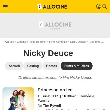
profil
menu
search
Accueil
Cinéma
Tous les films
Films Comédie
Nicky Deuce
Les films similaires à "Nicky Deuce"
Nicky Deuce
Accueil
Casting
Photos
Films similaires
20 films similaires pour le film Nicky Deuce
Princesse on Ice
19 juillet 2005
|
1h 38min
|
Comédie
,
Famille
De
Tim Fywell