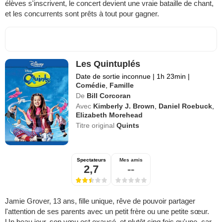
élèves s'inscrivent, le concert devient une vraie bataille de chant,
et les concurrents sont prêts à tout pour gagner.
Les Quintuplés
Date de sortie inconnue
|
1h 23min
|
Comédie
,
Famille
De
Bill Corcoran
Avec
Kimberly J. Brown
,
Daniel Roebuck
,
Elizabeth Morehead
Titre original
Quints
Spectateurs
Mes amis
2,7
--
Jamie Grover, 13 ans, fille unique, rêve de pouvoir partager
l'attention de ses parents avec un petit frère ou une petite sœur.
Un beau jour, son vœu est exaucé, et plutôt cinq fois qu'une, car