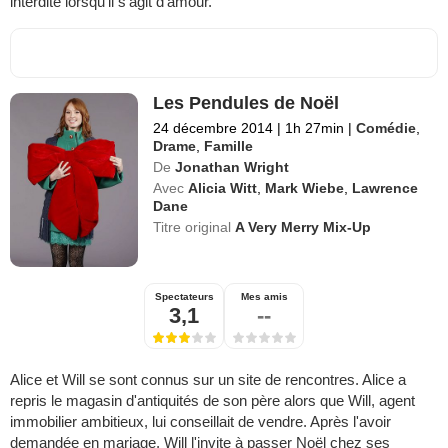
interdite lorsqu'il s'agit d'amour.
Les Pendules de Noël
24 décembre 2014
|
1h 27min
|
Comédie
,
Drame
,
Famille
De
Jonathan Wright
Avec
Alicia Witt
,
Mark Wiebe
,
Lawrence
Dane
Titre original
A Very Merry Mix-Up
Spectateurs
Mes amis
3,1
--
Alice et Will se sont connus sur un site de rencontres. Alice a
repris le magasin d'antiquités de son père alors que Will, agent
immobilier ambitieux, lui conseillait de vendre. Après l'avoir
demandée en mariage, Will l'invite à passer Noël chez ses