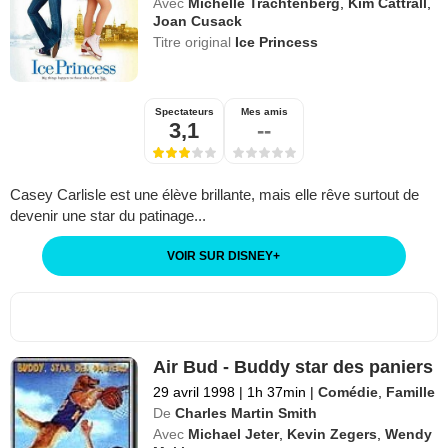
Avec
Michelle Trachtenberg
,
Kim Cattrall
,
Joan Cusack
Titre original
Ice Princess
Spectateurs
Mes amis
3,1
--
Casey Carlisle est une élève brillante, mais elle rêve surtout de
devenir une star du patinage...
VOIR SUR DISNEY
+
Air Bud - Buddy star des paniers
29 avril 1998
|
1h 37min
|
Comédie
,
Famille
De
Charles Martin Smith
Avec
Michael Jeter
,
Kevin Zegers
,
Wendy