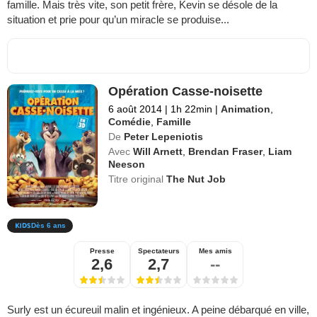
famille. Mais très vite, son petit frère, Kevin se désole de la
situation et prie pour qu’un miracle se produise...
Opération Casse-noisette
6 août 2014
|
1h 22min
|
Animation
,
Comédie
,
Famille
De
Peter Lepeniotis
Avec
Will Arnett
,
Brendan Fraser
,
Liam
Neeson
Titre original
The Nut Job
Dès 6 ans
Presse
Spectateurs
Mes amis
2,6
2,7
--
Surly est un écureuil malin et ingénieux. A peine débarqué en ville,