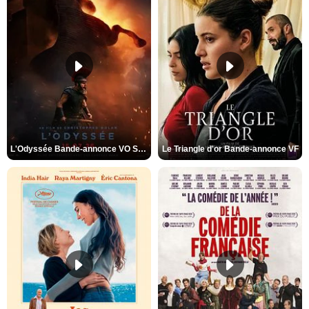
L'Odyssée Bande-annonce VO STFR
Le Triangle d'or Bande-annonce VF