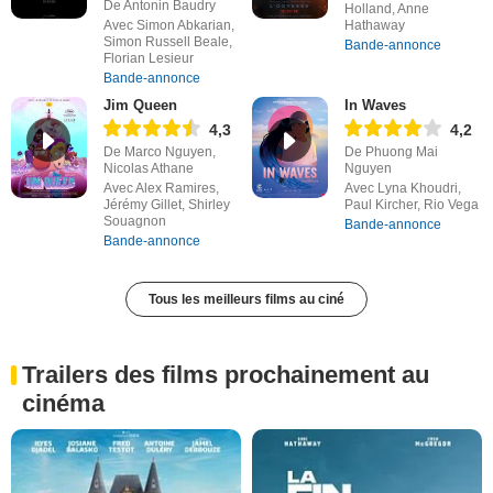
De Antonin Baudry
Holland, Anne
Avec Simon Abkarian,
Hathaway
Simon Russell Beale,
Bande-annonce
Florian Lesieur
Bande-annonce
Jim Queen
In Waves
4,3
4,2
De Marco Nguyen,
De Phuong Mai
Nicolas Athane
Nguyen
Avec Alex Ramires,
Avec Lyna Khoudri,
Jérémy Gillet, Shirley
Paul Kircher, Rio Vega
Souagnon
Bande-annonce
Bande-annonce
Tous les meilleurs films au ciné
Trailers des films prochainement au
cinéma