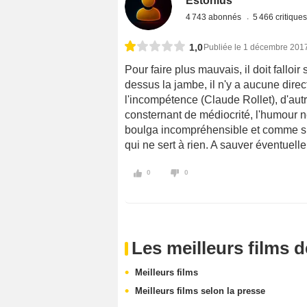
Estonius
4 743 abonnés
5 466 critique
1,0
Publiée le 1 décembre 201
Pour faire plus mauvais, il doit falloir
dessus la jambe, il n'y a aucune direct
l'incompétence (Claude Rollet), d'autr
consternant de médiocrité, l'humour ne
boulga incompréhensible et comme si ç
qui ne sert à rien. A sauver éventuellem
0
0
Les meilleurs films 
Meilleurs films
Meilleurs films selon la presse