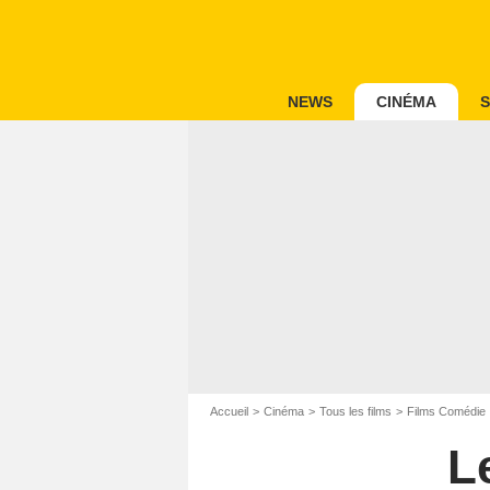
NEWS
CINÉMA
S
Accueil
Cinéma
Tous les films
Films Comédie
L