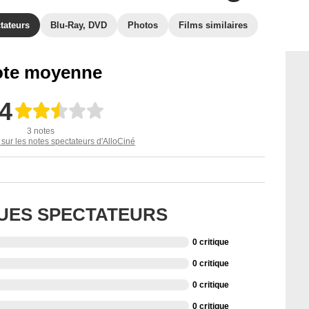
tateurs
Blu-Ray, DVD
Photos
Films similaires
te moyenne
,4
3 notes
 sur les notes spectateurs d'AlloCiné
QUES SPECTATEURS
0 critique
0 critique
0 critique
0 critique