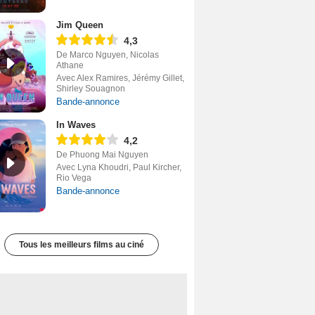
Jim Queen
4,3
De Marco Nguyen, Nicolas
Athane
Avec Alex Ramires, Jérémy Gillet,
Shirley Souagnon
Bande-annonce
In Waves
4,2
De Phuong Mai Nguyen
Avec Lyna Khoudri, Paul Kircher,
Rio Vega
Bande-annonce
Tous les meilleurs films au ciné