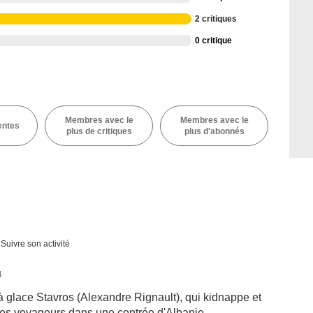
2 critiques
0 critique
Membres avec le
Membres avec le
entes
plus de critiques
plus d'abonnés
Suivre son activité
4
 à glace Stavros (Alexandre Rignault), qui kidnappe et
des voyageurs dans une contrée d'Albanie.