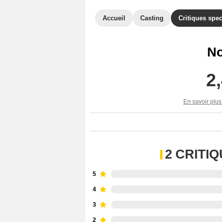
Accueil
Casting
Critiques spec
No
2
En savoir plus
2 CRITI
5
4
3
2