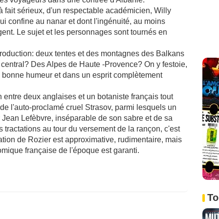
 fait sérieux, d'un respectable académicien, Willy
ui confine au nanar et dont l'ingénuité, au moins
ent. Le sujet et les personnages sont tournés en
 production: deux tentes et des montagnes des Balkans
 central? Des Alpes de Haute -Provence? On y festoie,
a bonne humeur et dans un esprit complètement
 entre deux anglaises et un botaniste français tout
de l'auto-proclamé cruel Strasov, parmi lesquels un
r Jean Lefèbvre, inséparable de son sabre et de sa
s tractations au tour du versement de la rançon, c'est
lisation de Rozier est approximative, rudimentaire, mais
mique française de l'époque est garanti.
To