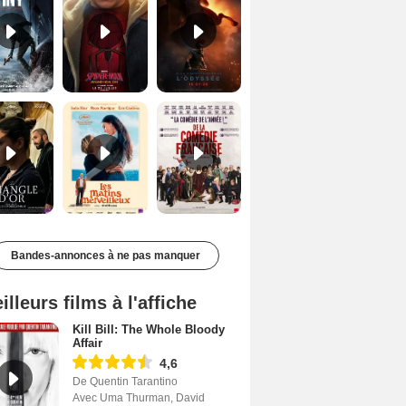
Le Triangle d'or Bande-annonce VF
Les Matins merveilleux Bande-annonce VF
De la Comédie-Française Teaser VF
Bandes-annonces à ne pas manquer
illeurs films à l'affiche
Kill Bill: The Whole Bloody
Affair
4,6
De Quentin Tarantino
Avec Uma Thurman, David