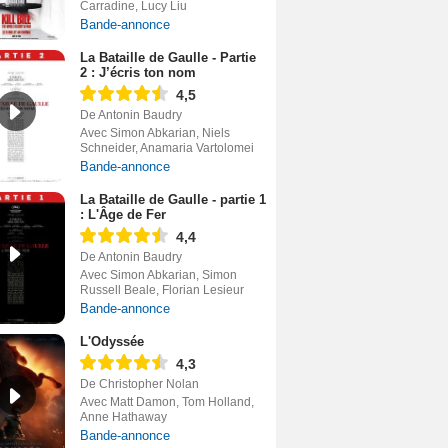
Carradine, Lucy Liu
Bande-annonce
La Bataille de Gaulle - Partie
2 : J’écris ton nom
4,5
De Antonin Baudry
Avec Simon Abkarian, Niels
Schneider, Anamaria Vartolomei
Bande-annonce
La Bataille de Gaulle - partie 1
: L'Âge de Fer
4,4
De Antonin Baudry
Avec Simon Abkarian, Simon
Russell Beale, Florian Lesieur
Bande-annonce
L'Odyssée
4,3
De Christopher Nolan
Avec Matt Damon, Tom Holland,
Anne Hathaway
Bande-annonce