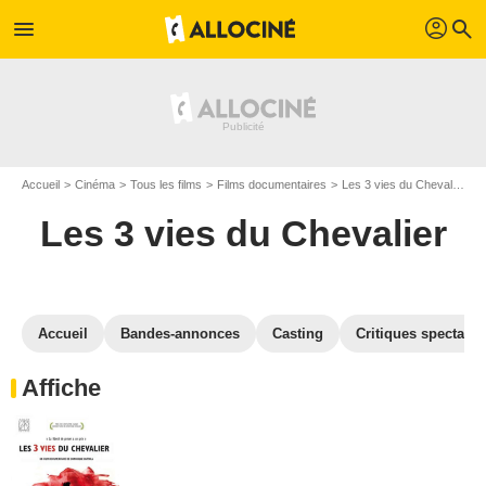
profil
menu
search
Accueil
Cinéma
Tous les films
Films documentaires
Les 3 vies du Chevalier
G
Les 3 vies du Chevalier
Accueil
Bandes-annonces
Casting
Critiques spectateu
Affiche