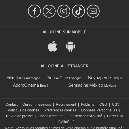
ALLOCINÉ SUR MOBILE
ALLOCINÉ À L'ÉTRANGER
Filmstarts
SensaCine
Beyazperde
Allemagne
Espagne
Turquie
AdoroCinema
Sensacine México
Brésil
Mexique
Contact
|
Qui sommes-nous
|
Recrutement
|
Publicité
|
CGU
|
CGV
|
Politique de cookies
|
Préférences cookies
|
Données Personnelles
|
Revue de presse
|
Charte d'écriture
|
Les services AlloCiné
|
Gérer Utiq
|
©AlloCiné
Retrouvez tous les horaires et infos de votre cinéma sur le numéro AlloCiné :