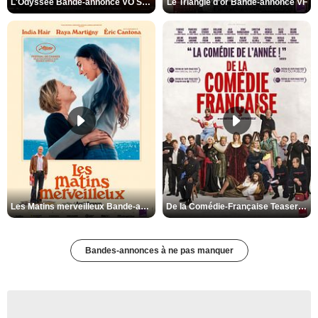
L'Odyssée Bande-annonce VO STFR
Le Triangle d'or Bande-annonce VF
Les Matins merveilleux Bande-annonce VF
De la Comédie-Française Teaser VF
Bandes-annonces à ne pas manquer