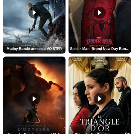
Mutiny Bande-annonce VO STFR
Spider-Man: Brand New Day Bande-annonce VO STFR