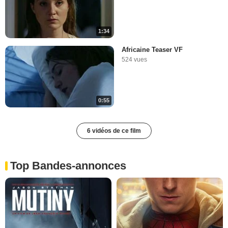
1:34
Africaine Teaser VF
524 vues
0:55
6 vidéos de ce film
Top Bandes-annonces