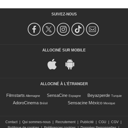
SUIVEZ-NOUS
ALLOCINÉ SUR MOBILE
ALLOCINÉ À L'ÉTRANGER
Filmstarts
SensaCine
Beyazperde
Allemagne
Espagne
Turquie
AdoroCinema
Sensacine México
Brésil
Mexique
Contact
|
Qui sommes-nous
|
Recrutement
|
Publicité
|
CGU
|
CGV
|
Politique de cookies
|
Préférences cookies
|
Données Personnelles
|