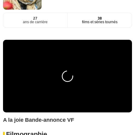
27
38
ans de carrière
films et séries tournés
A la joie Bande-annonce VF
Filmographie