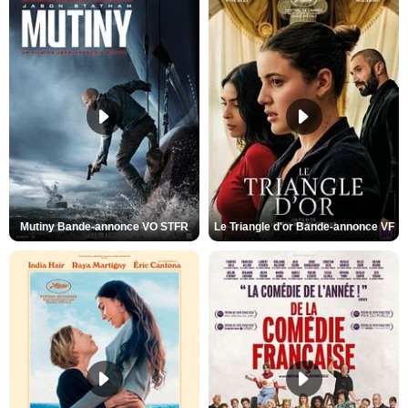
Mutiny Bande-annonce VO STFR
Le Triangle d'or Bande-annonce VF