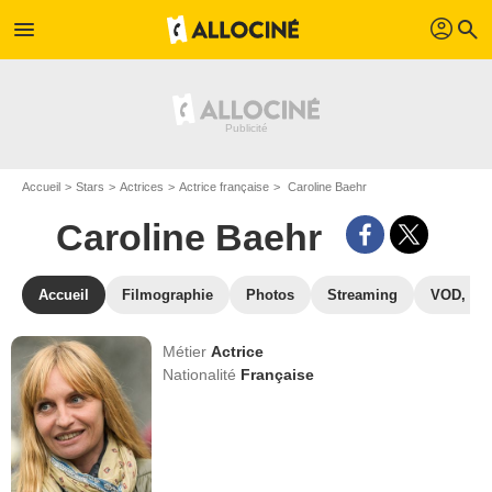
profil
menu
search
Accueil
Stars
Actrices
Actrice française
Caroline Baehr
Caroline Baehr
Accueil
Filmographie
Photos
Streaming
VOD, DV
Métier
Actrice
Nationalité
Française