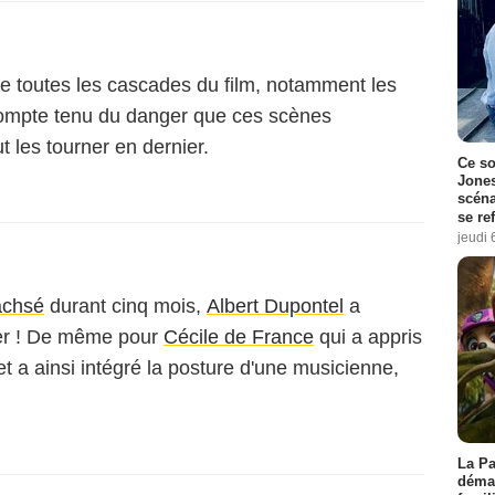
e toutes les cascades du film, notamment les
 Compte tenu du danger que ces scènes
t les tourner en dernier.
Ce so
Jones
scéna
se re
jeudi 
achsé
durant cinq mois,
Albert Dupontel
a
lier ! De même pour
Cécile de France
qui a appris
et a ainsi intégré la posture d'une musicienne,
La Pa
démar