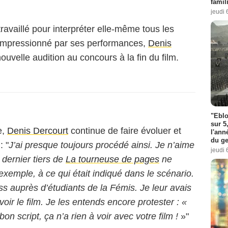
famil
jeudi 
availlé pour interpréter elle-même tous les
 impressionné par ses performances,
Denis
uvelle audition au concours à la fin du film.
"Eblo
sur 5
e,
Denis Dercourt
continue de faire évoluer et
l'ann
du ge
: "
J’ai presque toujours procédé ainsi. Je n’aime
jeudi 
 dernier tiers de
La tourneuse de pages
ne
xemple, à ce qui était indiqué dans le scénario.
s auprès d’étudiants de la Fémis. Je leur avais
voir le film. Je les entends encore protester : «
 script, ça n’a rien à voir avec votre film !
»"