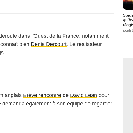
Spide
qu'A
réagi
jeudi 
 déroulé dans l'Ouest de la France, notamment
 connaît bien
Denis Dercourt
. Le réalisateur
gs.
ilm anglais
Brève rencontre
de
David Lean
pour
te demanda également à son équipe de regarder