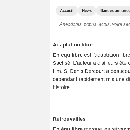
Accueil
News
Bandes-annonc
Anecdotes, potins, actus, voire se
Adaptation libre
En équilibre
est l'adaptation lib
Sachsé
. L'auteur a d'ailleurs été
film. Si
Denis Dercourt
a beaucoup
cependant rapidement mis une dis
histoire.
Retrouvailles
En équilibre
marque les retrouva