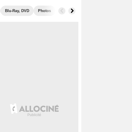
Blu-Ray, DVD
Photos
Musique
Secrets de tournage
B