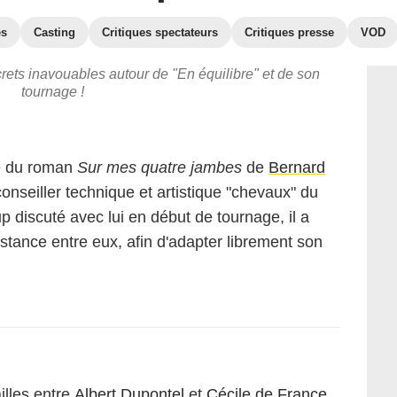
es
Casting
Critiques spectateurs
Critiques presse
VOD
crets inavouables autour de "En équilibre" et de son
tournage !
re du roman
Sur mes quatre jambes
de
Bernard
 conseiller technique et artistique "chevaux" du
 discuté avec lui en début de tournage, il a
tance entre eux, afin d'adapter librement son
illes entre
Albert Dupontel
et
Cécile de France
.