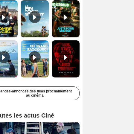
Soudain Bande-annonce VF STFR
Un grand raccourci Bande-annonce VF
Undertone Bande-annonce VO STFR
andes-annonces des films prochainement
au cinéma
utes les actus Ciné