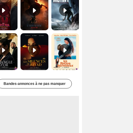
Le Triangle d'or Bande-annonce VF
Les Silences de Riyad Bande-annonce VO STFR
Les Matins merveilleux Bande-annonce VF
Bandes-annonces à ne pas manquer