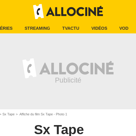
ÉRIES
STREAMING
TVACTU
VIDÉOS
VOD
Sx Tape
Affiche du film Sx Tape - Photo 1
Sx Tape