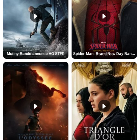
Mutiny Bande-annonce VO STFR
Spider-Man: Brand New Day Bande-annonce VO STFR