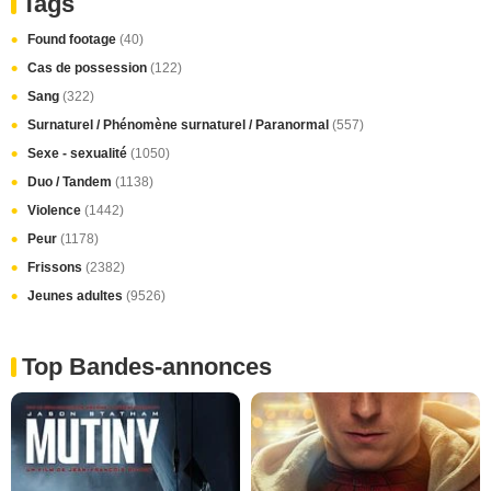
Tags
Found footage
(40)
Cas de possession
(122)
Sang
(322)
Surnaturel / Phénomène surnaturel / Paranormal
(557)
Sexe - sexualité
(1050)
Duo / Tandem
(1138)
Violence
(1442)
Peur
(1178)
Frissons
(2382)
Jeunes adultes
(9526)
Top Bandes-annonces