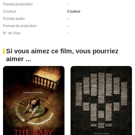
Format production
-
Couleur
Couleur
Format audio
-
Format de projection
-
N° de Visa
-
Si vous aimez ce film, vous pourriez
aimer ...