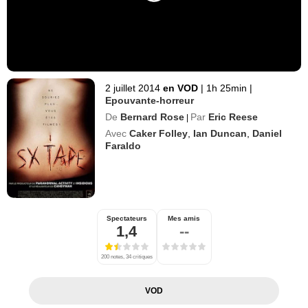
2 juillet 2014
en VOD
|
1h 25min
|
Epouvante-horreur
De
Bernard Rose
Par
Eric Reese
|
Avec
Caker Folley
,
Ian Duncan
,
Daniel
Faraldo
Spectateurs
Mes amis
1,4
--
200 notes, 34 critiques
VOD