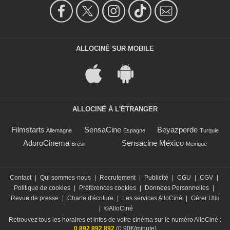
ALLOCINÉ SUR MOBILE
ALLOCINÉ À L'ÉTRANGER
Filmstarts
SensaCine
Beyazperde
Allemagne
Espagne
Turquie
AdoroCinema
Sensacine México
Brésil
Mexique
Contact
|
Qui sommes-nous
|
Recrutement
|
Publicité
|
CGU
|
CGV
|
Politique de cookies
|
Préférences cookies
|
Données Personnelles
|
Revue de presse
|
Charte d'écriture
|
Les services AlloCiné
|
Gérer Utiq
|
©AlloCiné
Retrouvez tous les horaires et infos de votre cinéma sur le numéro AlloCiné :
0 892 892 892
(0,90€/minute)