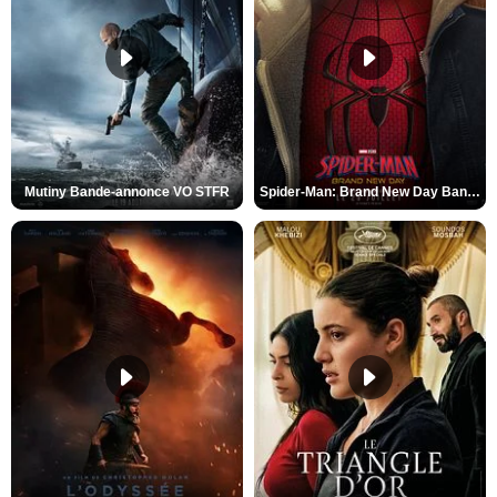
Mutiny Bande-annonce VO STFR
Spider-Man: Brand New Day Bande-annonce VO STFR