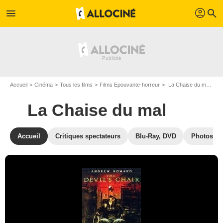
profil
menu
search
Accueil
Cinéma
Tous les films
Films Epouvante-horreur
La Chaise du mal de Adam Mason
La Chaise du mal
Accueil
Critiques spectateurs
Blu-Ray, DVD
Photos