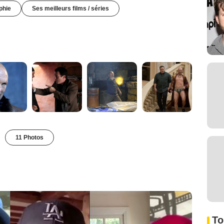
phie
Ses meilleurs films / séries
11 Photos
To