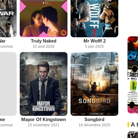
War
Truly Naked
Mr Wolff 2
inconnue
15 avril 2026
5 juin 2025
me
Mayor Of Kingstown
Songbird
A 
inconnue
15 novembre 2021
16 décembre 2020