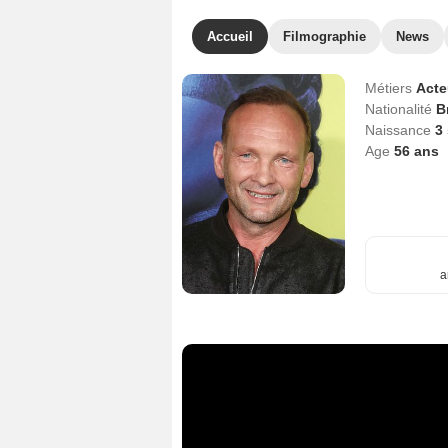
Accueil
Filmographie
News
Métiers
Act
Nationalité
B
Naissance
3
Age
56
ans
a