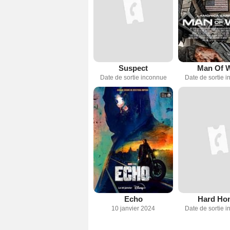
Suspect
Man Of 
Date de sortie inconnue
Date de sortie 
Echo
Hard Ho
10 janvier 2024
Date de sortie 