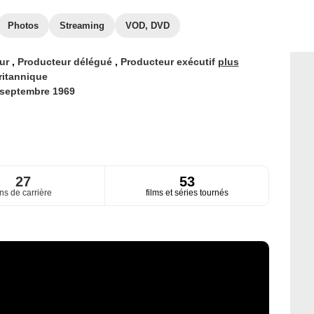
Photos
Streaming
VOD, DVD
eur
,
Producteur délégué
,
Producteur exécutif
plus
ritannique
 septembre 1969
27
53
ns de carrière
films et séries tournés