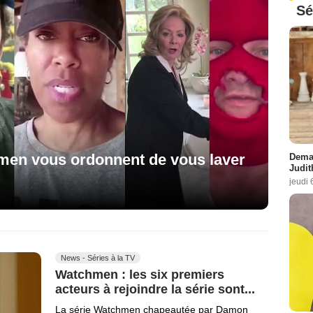
Sé
men vous ordonnent de vous laver
Demai
Judit
jeudi 
News - Séries à la TV
Watchmen : les six premiers
acteurs à rejoindre la série sont...
La série Watchmen chapeautée par Damon