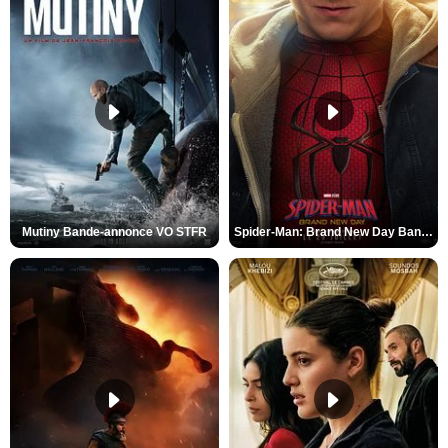
Mutiny Bande-annonce VO STFR
Spider-Man: Brand New Day Bande-annonce VO STFR