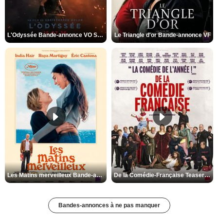
L'Odyssée Bande-annonce VO STFR
Le Triangle d'or Bande-annonce VF
Les Matins merveilleux Bande-annonce VF
De la Comédie-Française Teaser VF
Bandes-annonces à ne pas manquer