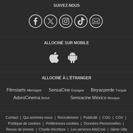
SUIVEZ-NOUS
ALLOCINÉ SUR MOBILE
ALLOCINÉ À L'ÉTRANGER
Filmstarts
SensaCine
Beyazperde
Allemagne
Espagne
Turquie
AdoroCinema
Sensacine México
Brésil
Mexique
Contact
|
Qui sommes-nous
|
Recrutement
|
Publicité
|
CGU
|
CGV
|
Politique de cookies
|
Préférences cookies
|
Données Personnelles
|
Revue de presse
|
Charte d'écriture
|
Les services AlloCiné
|
Gérer Utiq