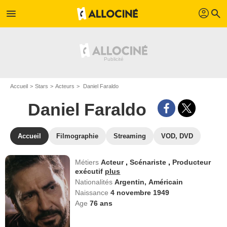
profil
menu
search
Accueil
Stars
Acteurs
Daniel Faraldo
Daniel Faraldo
Accueil
Filmographie
Streaming
VOD, DVD
Métiers
Acteur
,
Scénariste
,
Producteur
exécutif
plus
Nationalités
Argentin,
Américain
Naissance
4 novembre 1949
Age
76
ans