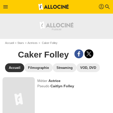
profil
menu
search
Accueil
Stars
Actrices
Caker Folley
Caker Folley
Accueil
Filmographie
Streaming
VOD, DVD
Métier
Actrice
Pseudo
Caitlyn Folley