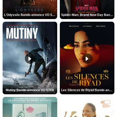
L'Odyssée Bande-annonce VO STFR
Spider-Man: Brand New Day Bande-annonce VO STFR
Mutiny Bande-annonce VO STFR
Les Silences de Riyad Bande-annonce VO STFR