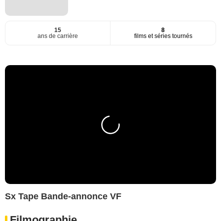
15
8
ans de carrière
films et séries tournés
Sx Tape Bande-annonce VF
Filmographie