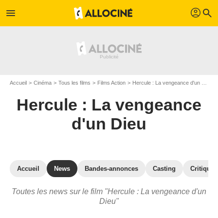
profil
menu
search
Accueil
Cinéma
Tous les films
Films Action
Hercule : La vengeance d'un Dieu
Hercule : La vengeance
d'un Dieu
Accueil
News
Bandes-annonces
Casting
Critiques
Toutes les news sur le film "Hercule : La vengeance d'un
Dieu"