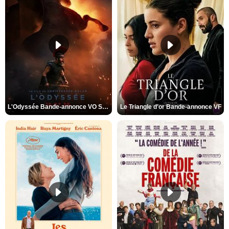
L'Odyssée Bande-annonce VO STFR
Le Triangle d'or Bande-annonce VF