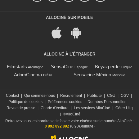
ALLOCINÉ SUR MOBILE
ALLOCINÉ À L'ÉTRANGER
Filmstarts
SensaCine
Beyazperde
Allemagne
Espagne
Turquie
AdoroCinema
Sensacine México
Brésil
Mexique
Contact
|
Qui sommes-nous
|
Recrutement
|
Publicité
|
CGU
|
CGV
|
Politique de cookies
|
Préférences cookies
|
Données Personnelles
|
Revue de presse
|
Charte d'écriture
|
Les services AlloCiné
|
Gérer Utiq
|
©AlloCiné
Retrouvez tous les horaires et infos de votre cinéma sur le numéro AlloCiné :
0 892 892 892
(0,90€/minute)