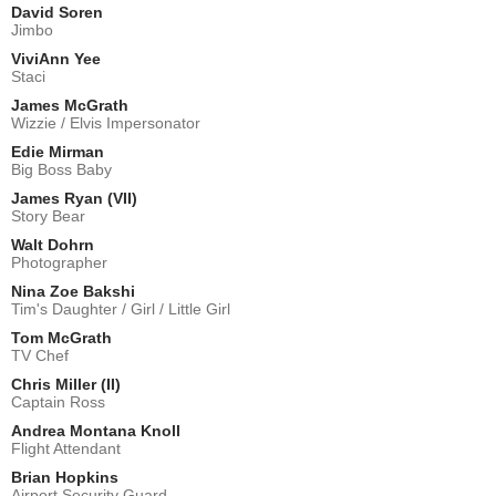
David Soren
Jimbo
ViviAnn Yee
Staci
James McGrath
Wizzie / Elvis Impersonator
Edie Mirman
Big Boss Baby
James Ryan (VII)
Story Bear
Walt Dohrn
Photographer
Nina Zoe Bakshi
Tim's Daughter / Girl / Little Girl
Tom McGrath
TV Chef
Chris Miller (II)
Captain Ross
Andrea Montana Knoll
Flight Attendant
Brian Hopkins
Airport Security Guard