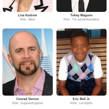
Lisa Kudrow
Tobey Maguire
Rôle : Mère
Rôle : Tim adulte/Narrateur
Conrad Vernon
Eric Bell Jr.
Rôle : Eugène/Eugénie
Rôle : Les triplés