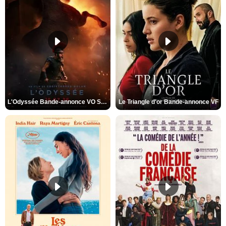
L'Odyssée Bande-annonce VO STFR
Le Triangle d'or Bande-annonce VF