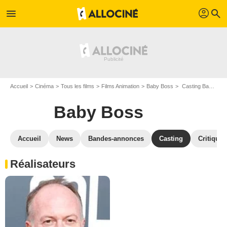
profil
menu
search
Accueil
Cinéma
Tous les films
Films Animation
Baby Boss
Casting Baby Boss
Baby Boss
Accueil
News
Bandes-annonces
Casting
Critiques
Réalisateurs