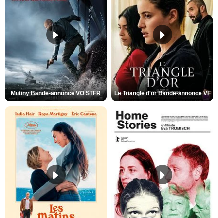
Mutiny Bande-annonce VO STFR
Le Triangle d'or Bande-annonce VF