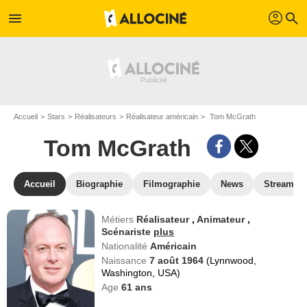
profil
menu
search
Accueil
Stars
Réalisateurs
Réalisateur américain
Tom McGrath
Tom McGrath
Accueil
Biographie
Filmographie
News
Streamin
Métiers
Réalisateur
,
Animateur
,
Scénariste
plus
Nationalité
Américain
Naissance
7 août 1964
(Lynnwood,
Washington, USA)
Age
61
ans