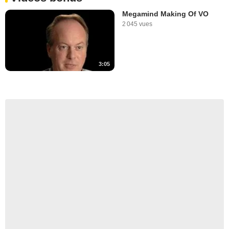
Megamind Making Of VO
2 045 vues
3:05