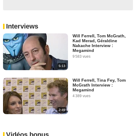
Interviews
Will Ferrell, Tom McGrath,
Kad Merad, Géraldine
Nakache Interview :
Megamind
9 583 vues
5:13
Will Ferrell, Tina Fey, Tom
McGrath Interview :
Megamind
4 389 vues
2:49
Vidéos bonus