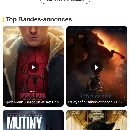
Top Bandes-annonces
Spider-Man: Brand New Day Bande-annonce VO STFR
L'Odyssée Bande-annonce VO STFR