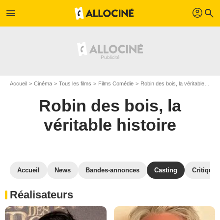
profil
menu
search
Accueil
Cinéma
Tous les films
Films Comédie
Robin des bois, la véritable histoire
Robin des bois, la
véritable histoire
Accueil
News
Bandes-annonces
Casting
Critiques
Réalisateurs