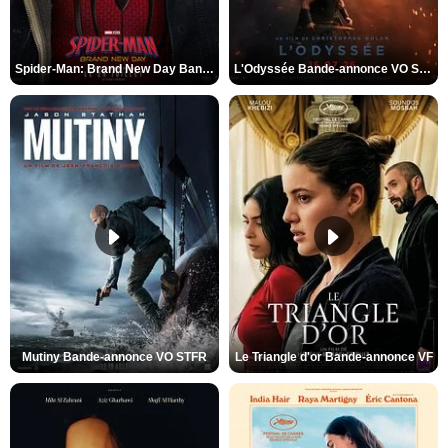
Spider-Man: Brand New Day Bande-annonce VO STFR
L'Odyssée Bande-annonce VO STFR
Mutiny Bande-annonce VO STFR
Le Triangle d'or Bande-annonce VF