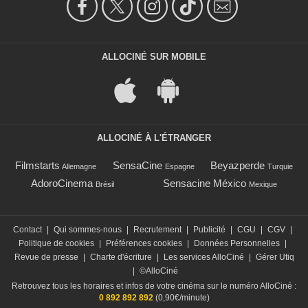
ALLOCINÉ SUR MOBILE
ALLOCINÉ À L'ÉTRANGER
Filmstarts
SensaCine
Beyazperde
Allemagne
Espagne
Turquie
AdoroCinema
Sensacine México
Brésil
Mexique
Contact
|
Qui sommes-nous
|
Recrutement
|
Publicité
|
CGU
|
CGV
|
Politique de cookies
|
Préférences cookies
|
Données Personnelles
|
Revue de presse
|
Charte d'écriture
|
Les services AlloCiné
|
Gérer Utiq
|
©AlloCiné
Retrouvez tous les horaires et infos de votre cinéma sur le numéro AlloCiné :
0 892 892 892
(0,90€/minute)