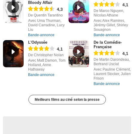
Bloody Affair
4,1
4,3
De Marco Nguyen,
De Quentin Tarantino
Nicolas Athane
Avec Uma Thurman,
Avec Alex Ramires,
David Carradine, Lucy
Jérémy Gillet, Shirley
Liu
Souagnon
Bande-annonce
Bande-annonce
L'Odyssée
De la Comédie-
Française
4,1
4,1
De Christopher Nolan
De Martin Darondeau,
Avec Matt Damon, Tom
Bertrand Usclat
Holland, Anne
Hathaway
Avec Pauline Clément,
Laurent Stocker, Julien
Bande-annonce
Frison
Bande-annonce
Meilleurs films au ciné selon la presse