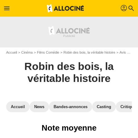
profil
menu
search
Accueil
Cinéma
Films Comédie
Robin des bois, la véritable histoire
Avis sur le film Robin des bois, la véritable histoire
Robin des bois, la
véritable histoire
Accueil
News
Bandes-annonces
Casting
Critiques
Note moyenne