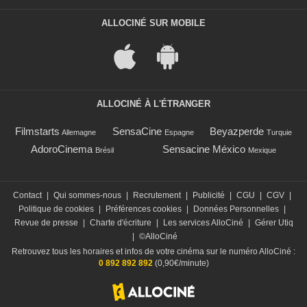
ALLOCINÉ SUR MOBILE
ALLOCINÉ À L'ÉTRANGER
Filmstarts
SensaCine
Beyazperde
Allemagne
Espagne
Turquie
AdoroCinema
Sensacine México
Brésil
Mexique
Contact
|
Qui sommes-nous
|
Recrutement
|
Publicité
|
CGU
|
CGV
|
Politique de cookies
|
Préférences cookies
|
Données Personnelles
|
Revue de presse
|
Charte d'écriture
|
Les services AlloCiné
|
Gérer Utiq
|
©AlloCiné
Retrouvez tous les horaires et infos de votre cinéma sur le numéro AlloCiné :
0 892 892 892
(0,90€/minute)