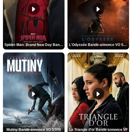
Spider-Man: Brand New Day Bande-annonce VO STFR
L'Odyssée Bande-annonce VO STFR
Mutiny Bande-annonce VO STFR
Le Triangle d'or Bande-annonce VF