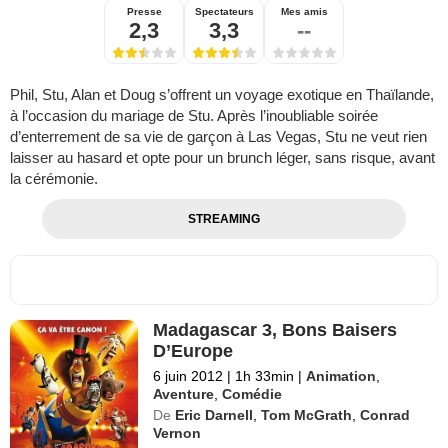
Presse
Spectateurs
Mes amis
2,3
3,3
--
Phil, Stu, Alan et Doug s’offrent un voyage exotique en Thaïlande,
à l’occasion du mariage de Stu. Après l’inoubliable soirée
d’enterrement de sa vie de garçon à Las Vegas, Stu ne veut rien
laisser au hasard et opte pour un brunch léger, sans risque, avant
la cérémonie.
STREAMING
Madagascar 3, Bons Baisers
D’Europe
6 juin 2012
|
1h 33min
|
Animation
,
Aventure
,
Comédie
De
Eric Darnell
,
Tom McGrath
,
Conrad
Vernon