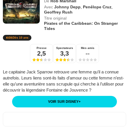
De
Rob Marshall
Avec
Johnny Depp
,
Penélope Cruz
,
Geoffrey Rush
Titre original
Pirates of the Caribbean: On Stranger
Tides
Dès 10 ans
Presse
Spectateurs
Mes amis
2,5
3,3
--
Le capitaine Jack Sparrow retrouve une femme qu’il a connue
autrefois. Leurs liens sont-ils faits d’amour ou cette femme n’est-
elle qu’une aventurière sans scrupule qui cherche à l’utiliser pour
découvrir la légendaire Fontaine de Jouvence ?
VOIR SUR DISNEY
+