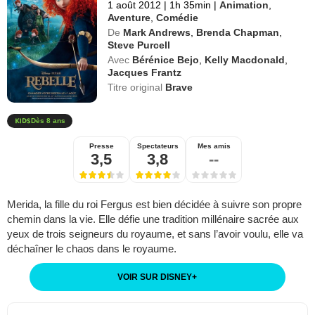
1 août 2012
|
1h 35min
|
Animation
,
Aventure
,
Comédie
De
Mark Andrews
,
Brenda Chapman
,
Steve Purcell
Avec
Bérénice Bejo
,
Kelly Macdonald
,
Jacques Frantz
Titre original
Brave
Dès 8 ans
Presse
Spectateurs
Mes amis
3,5
3,8
--
Merida, la fille du roi Fergus est bien décidée à suivre son propre
chemin dans la vie. Elle défie une tradition millénaire sacrée aux
yeux de trois seigneurs du royaume, et sans l’avoir voulu, elle va
déchaîner le chaos dans le royaume.
VOIR SUR DISNEY
+