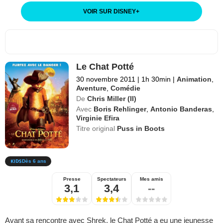
VOIR SUR DISNEY
+
Le Chat Potté
30 novembre 2011
|
1h 30min
|
Animation
,
Aventure
,
Comédie
De
Chris Miller (II)
Avec
Boris Rehlinger
,
Antonio Banderas
,
Virginie Efira
Titre original
Puss in Boots
Dès 6 ans
Presse
Spectateurs
Mes amis
3,1
3,4
--
Avant sa rencontre avec Shrek, le Chat Potté a eu une jeunesse