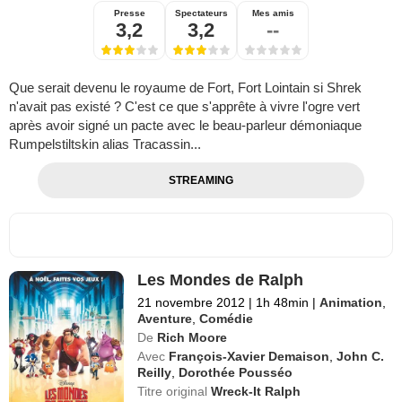
Presse
Spectateurs
Mes amis
3,2
3,2
--
Que serait devenu le royaume de Fort, Fort Lointain si Shrek
n'avait pas existé ? C'est ce que s'apprête à vivre l'ogre vert
après avoir signé un pacte avec le beau-parleur démoniaque
Rumpelstiltskin alias Tracassin...
STREAMING
Les Mondes de Ralph
21 novembre 2012
|
1h 48min
|
Animation
,
Aventure
,
Comédie
De
Rich Moore
Avec
François-Xavier Demaison
,
John C.
Reilly
,
Dorothée Pousséo
Titre original
Wreck-It Ralph