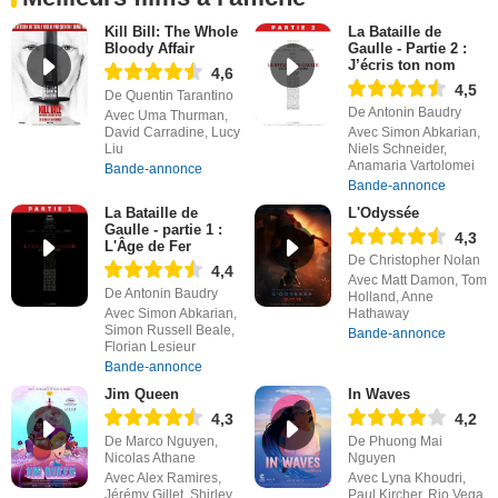
Kill Bill: The Whole
La Bataille de
Bloody Affair
Gaulle - Partie 2 :
J’écris ton nom
4,6
4,5
De Quentin Tarantino
De Antonin Baudry
Avec Uma Thurman,
David Carradine, Lucy
Avec Simon Abkarian,
Liu
Niels Schneider,
Anamaria Vartolomei
Bande-annonce
Bande-annonce
La Bataille de
L'Odyssée
Gaulle - partie 1 :
4,3
L'Âge de Fer
De Christopher Nolan
4,4
Avec Matt Damon, Tom
De Antonin Baudry
Holland, Anne
Avec Simon Abkarian,
Hathaway
Simon Russell Beale,
Bande-annonce
Florian Lesieur
Bande-annonce
Jim Queen
In Waves
4,3
4,2
De Marco Nguyen,
De Phuong Mai
Nicolas Athane
Nguyen
Avec Alex Ramires,
Avec Lyna Khoudri,
Jérémy Gillet, Shirley
Paul Kircher, Rio Vega