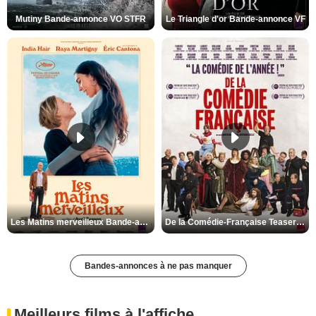
Mutiny Bande-annonce VO STFR
Le Triangle d'or Bande-annonce VF
Les Matins merveilleux Bande-annonce VF
De la Comédie-Française Teaser VF
Bandes-annonces à ne pas manquer
Meilleurs films à l'affiche