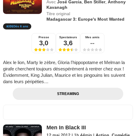
Avec
José Garcia
,
Ben Stiller
,
Anthony
Kavanagh
Titre original
Madagascar 3: Europe's Most Wanted
Dès 6 ans
Presse
Spectateurs
Mes amis
3,0
3,6
--
Alex le lion, Marty le zèbre, Gloria l'hippopotame et Melman la
girafe cherchent toujours désespérément à rentrer chez eux !
Évidemment, King Julian, Maurice et les pingouins les suivent
dans leurs péripéties…
STREAMING
Men In Black III
12 mai 2012
|
1h 44min
|
Action
,
Comédie
,