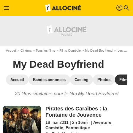
profil
menu
search
Accueil
Cinéma
Tous les films
Films Comédie
My Dead Boyfriend
Les films similaires à "My Dead Boyfriend"
My Dead Boyfriend
Accueil
Bandes-annonces
Casting
Photos
Films s
20 films similaires pour le film My Dead Boyfriend
Pirates des Caraïbes : la
Fontaine de Jouvence
18 mai 2011
|
2h 16min
|
Aventure
,
Comédie
,
Fantastique