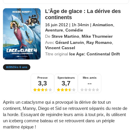
L'Âge de glace : La dérive des
continents
16 juin 2012
|
1h 34min
|
Animation
,
Aventure
,
Comédie
De
Steve Martino
,
Mike Thurmeier
Avec
Gérard Lanvin
,
Ray Romano
,
Vincent Cassel
Titre original
Ice Age: Continental Drift
Dès 6 ans
Presse
Spectateurs
Mes amis
3,3
3,7
--
Après un cataclysme qui a provoqué la dérive de tout un
continent, Manny, Diego et Sid se retrouvent séparés du reste de
la horde. Essayant de rejoindre leurs amis à tout prix, ils utilisent
un iceberg comme bateau et se retrouvent dans un périple
maritime épique !