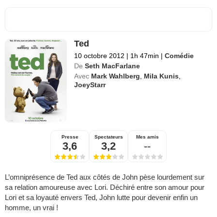
Ted
10 octobre 2012
|
1h 47min
|
Comédie
De
Seth MacFarlane
Avec
Mark Wahlberg
,
Mila Kunis
,
JoeyStarr
Presse
Spectateurs
Mes amis
3,6
3,2
--
L’omniprésence de Ted aux côtés de John pèse lourdement sur
sa relation amoureuse avec Lori. Déchiré entre son amour pour
Lori et sa loyauté envers Ted, John lutte pour devenir enfin un
homme, un vrai !