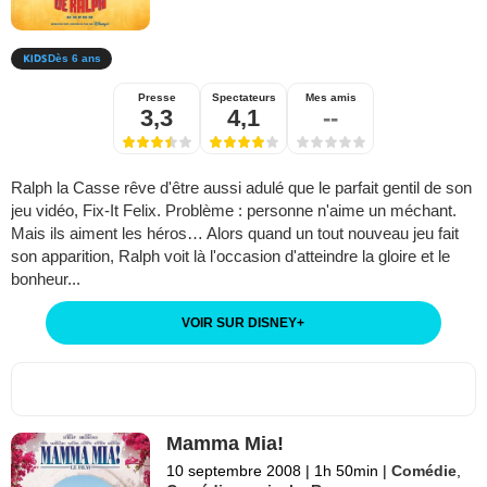
Dès 6 ans
Presse
Spectateurs
Mes amis
3,3
4,1
--
Ralph la Casse rêve d'être aussi adulé que le parfait gentil de son
jeu vidéo, Fix-It Felix. Problème : personne n'aime un méchant.
Mais ils aiment les héros… Alors quand un tout nouveau jeu fait
son apparition, Ralph voit là l'occasion d'atteindre la gloire et le
bonheur...
VOIR SUR DISNEY
+
Mamma Mia!
10 septembre 2008
|
1h 50min
|
Comédie
,