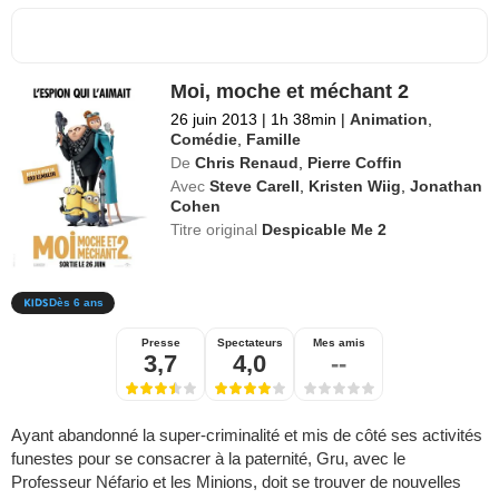
Moi, moche et méchant 2
26 juin 2013
|
1h 38min
|
Animation
,
Comédie
,
Famille
De
Chris Renaud
,
Pierre Coffin
Avec
Steve Carell
,
Kristen Wiig
,
Jonathan
Cohen
Titre original
Despicable Me 2
Dès 6 ans
Presse
Spectateurs
Mes amis
3,7
4,0
--
Ayant abandonné la super-criminalité et mis de côté ses activités
funestes pour se consacrer à la paternité, Gru, avec le
Professeur Néfario et les Minions, doit se trouver de nouvelles