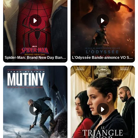
Spider-Man: Brand New Day Bande-annonce VO STFR
L'Odyssée Bande-annonce VO STFR