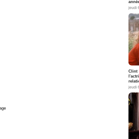
année
jeudi 
Clint
l'act
relat
jeudi 
age