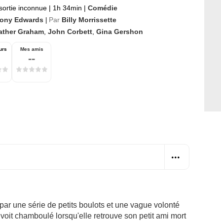
sortie inconnue
|
1h 34min
|
Comédie
ony Edwards
Par
Billy Morrissette
|
ather Graham
,
John Corbett
,
Gina Gershon
urs
Mes amis
--
 par une série de petits boulots et une vague volonté
voit chamboulé lorsqu'elle retrouve son petit ami mort