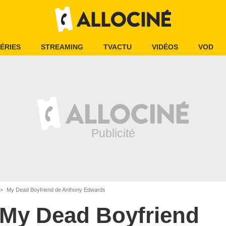
ÉRIES
STREAMING
TVACTU
VIDÉOS
VOD
My Dead Boyfriend de Anthony Edwards
My Dead Boyfriend