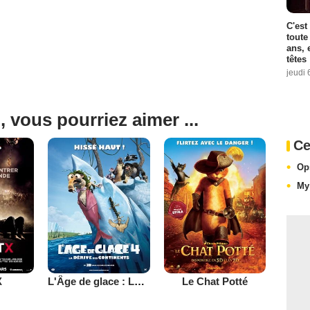
C'est
toute
ans, 
têtes
jeudi 
, vous pourriez aimer ...
Ce
Op
My
X
L'Âge de glace : La dérive des continents
Le Chat Potté