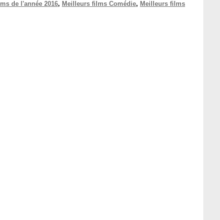
ilms de l'année 2016
,
Meilleurs films Comédie
,
Meilleurs films