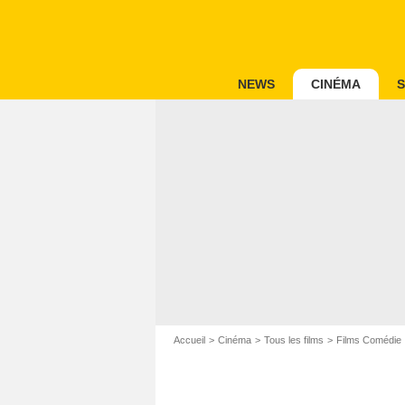
NEWS
CINÉMA
S
Accueil
Cinéma
Tous les films
Films Comédie