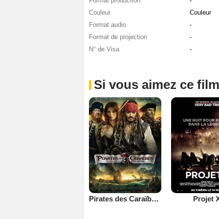
Format production
-
Couleur
Couleur
Format audio
-
Format de projection
-
N° de Visa
-
Si vous aimez ce film
Pirates des Caraïbes : la Fontaine de Jouvence
Projet 