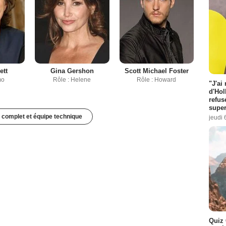
ett
Gina Gershon
Scott Michael Foster
mo
Rôle : Helene
Rôle : Howard
"J'ai
d'Hol
refus
super
 complet et équipe technique
jeudi 
Quiz 