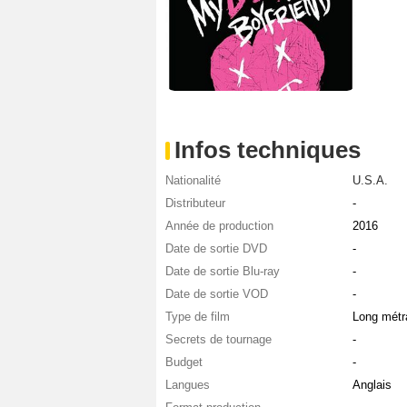
Infos techniques
Nationalité
U.S.A.
Distributeur
-
Année de production
2016
Date de sortie DVD
-
Date de sortie Blu-ray
-
Date de sortie VOD
-
Type de film
Long métr
Secrets de tournage
-
Budget
-
Langues
Anglais