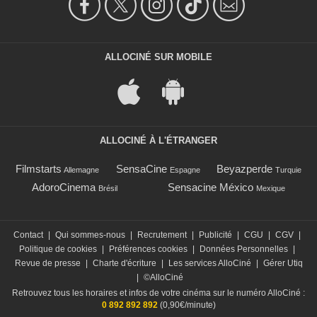
ALLOCINÉ SUR MOBILE
ALLOCINÉ À L'ÉTRANGER
Filmstarts
SensaCine
Beyazperde
Allemagne
Espagne
Turquie
AdoroCinema
Sensacine México
Brésil
Mexique
Contact
|
Qui sommes-nous
|
Recrutement
|
Publicité
|
CGU
|
CGV
|
Politique de cookies
|
Préférences cookies
|
Données Personnelles
|
Revue de presse
|
Charte d'écriture
|
Les services AlloCiné
|
Gérer Utiq
|
©AlloCiné
Retrouvez tous les horaires et infos de votre cinéma sur le numéro AlloCiné :
0 892 892 892
(0,90€/minute)