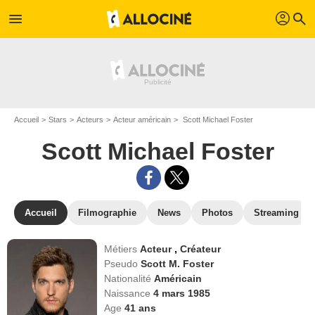
profil
menu
search
Accueil
Stars
Acteurs
Acteur américain
Scott Michael Foster
Scott Michael Foster
Accueil
Filmographie
News
Photos
Streaming
Métiers
Acteur
,
Créateur
Pseudo
Scott M. Foster
Nationalité
Américain
Naissance
4 mars 1985
Age
41
ans