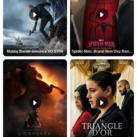
Mutiny Bande-annonce VO STFR
Spider-Man: Brand New Day Bande-annonce VO STFR