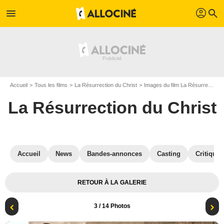
profil
menu
search
Accueil
Tous les films
La Résurrection du Christ
Images du film La Résurrection du Christ
La Résurrection du Christ
Accueil
News
Bandes-annonces
Casting
Critiques
RETOUR À LA GALERIE
3
/ 14 Photos