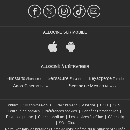
ALLOCINÉ SUR MOBILE
ALLOCINÉ À L'ÉTRANGER
Filmstarts
SensaCine
Beyazperde
Allemagne
Espagne
Turquie
AdoroCinema
Sensacine México
Brésil
Mexique
Contact
|
Qui sommes-nous
|
Recrutement
|
Publicité
|
CGU
|
CGV
|
Politique de cookies
|
Préférences cookies
|
Données Personnelles
|
Revue de presse
|
Charte d'écriture
|
Les services AlloCiné
|
Gérer Utiq
|
©AlloCiné
Retrouvez tous les horaires et infos de votre cinéma sur le numéro AlloCiné :