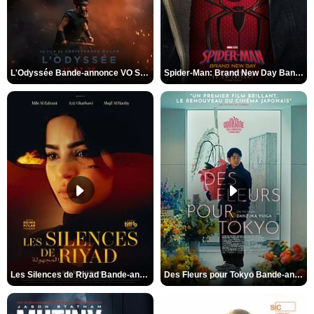
L'Odyssée Bande-annonce VO STFR
Spider-Man: Brand New Day Bande-annonce VO STFR
Les Silences de Riyad Bande-annonce VO STFR
Des Fleurs pour Tokyo Bande-annonce VO STFR