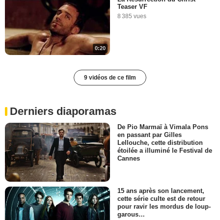
Teaser VF
8 385 vues
0:20
9 vidéos de ce film
Derniers diaporamas
De Pio Marmaï à Vimala Pons
en passant par Gilles
Lellouche, cette distribution
étoilée a illuminé le Festival de
Cannes
15 ans après son lancement,
cette série culte est de retour
pour ravir les mordus de loup-
garous…