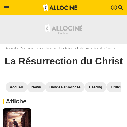
profil
menu
search
Accueil
Cinéma
Tous les films
Films Action
La Résurrection du Christ
Galerie photos du film La Résurrection du Christ
La Résurrection du Christ
Accueil
News
Bandes-annonces
Casting
Critiques
Affiche