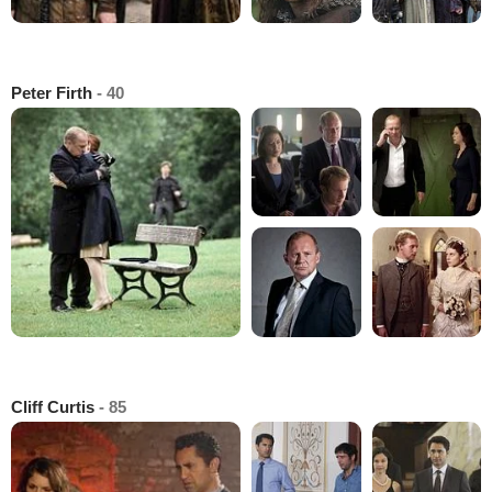
Peter Firth
- 40
Cliff Curtis
- 85