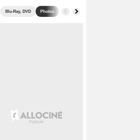
Blu-Ray, DVD
Photos
Musique
Secrets de tournage
B