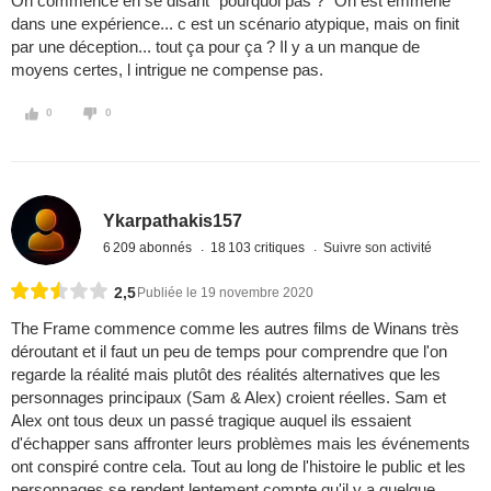
On commence en se disant "pourquoi pas ?" On est emmené
dans une expérience... c est un scénario atypique, mais on finit
par une déception... tout ça pour ça ? Il y a un manque de
moyens certes, l intrigue ne compense pas.
0
0
Ykarpathakis157
6 209 abonnés
18 103 critiques
Suivre son activité
2,5
Publiée le 19 novembre 2020
The Frame commence comme les autres films de Winans très
déroutant et il faut un peu de temps pour comprendre que l'on
regarde la réalité mais plutôt des réalités alternatives que les
personnages principaux (Sam & Alex) croient réelles. Sam et
Alex ont tous deux un passé tragique auquel ils essaient
d'échapper sans affronter leurs problèmes mais les événements
ont conspiré contre cela. Tout au long de l'histoire le public et les
personnages se rendent lentement compte qu'il y a quelque