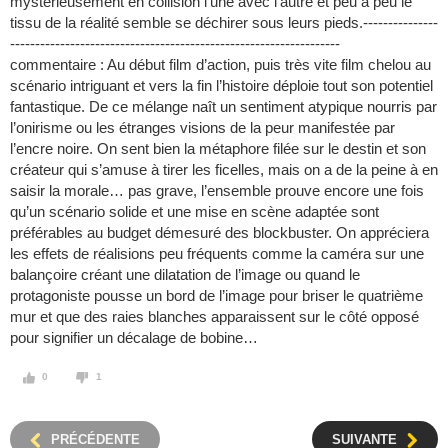
mystérieusement en collision l’une avec l'autre et peu à peu le
tissu de la réalité semble se déchirer sous leurs pieds.---------------
------------------------------------------------------------------
commentaire : Au début film d’action, puis très vite film chelou au
scénario intriguant et vers la fin l’histoire déploie tout son potentiel
fantastique. De ce mélange naît un sentiment atypique nourris par
l’onirisme ou les étranges visions de la peur manifestée par
l’encre noire. On sent bien la métaphore filée sur le destin et son
créateur qui s’amuse à tirer les ficelles, mais on a de la peine à en
saisir la morale… pas grave, l’ensemble prouve encore une fois
qu’un scénario solide et une mise en scène adaptée sont
préférables au budget démesuré des blockbuster. On appréciera
les effets de réalisions peu fréquents comme la caméra sur une
balançoire créant une dilatation de l’image ou quand le
protagoniste pousse un bord de l’image pour briser le quatrième
mur et que des raies blanches apparaissent sur le côté opposé
pour signifier un décalage de bobine…
0
1
PRÉCÉDENTE
SUIVANTE