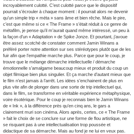
incroyablement culotté. C’est culotté parce que le dispositif
pourrait s’écrouler à chaque moment : il pourrait alors ne devenir
qu’un simple trip « méta » sans âme et bien rêche. Mais le pire,
c’est que même si ce « The Frame » s’était réduit à ce genre de
métafilm, je pense qu’il m’aurait quand même intéressé, un peu à
la façon d’un « Adaptation » de Spike Jonze. Et pourtant, j’avoue
être assez scotché de constater comment Jamin Winans a
préféré porter notre attention sur ses stéréotypes plutôt que de les
fuir afin que l’empathie marche plus. Parce que pour le coup, je
trouve que le mélange démarche intellectuelle / démarche
émotionnelle s’amalgame beaucoup mieux et produit du coup un
objet filmique bien plus singulier. Et ça marche d’autant mieux que
le film n’est jamais à l’arrêt. Les idées s’enchainent de plus en
plus vite afin de plonger dans une sorte de trip intellectuel qui,
dans le film, se transforme en véritable expérience métaphysique,
voire ésotérique. Pour le coup je reconnais bien le Jamin Winans
de « Ink », à la différence près qu’en cinq ans, le gars a
clairement muri son cinéma. Alors après, certes, ce « The Frame
» fait le choix de se conclure sur une forme de flou artistique, ne
se risquant pas à une intellectualisation trop poussée et
didactique de sa démarche. Mais au fond je ne lui en veux pas.