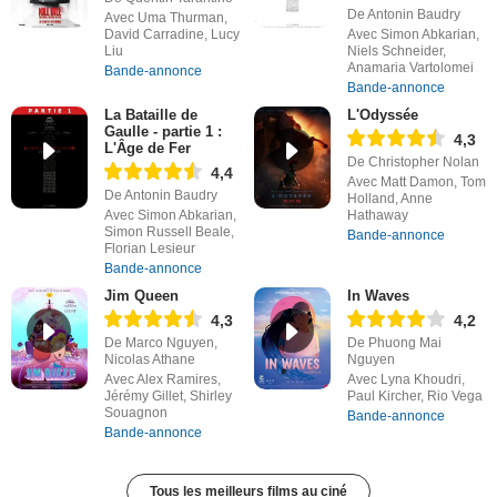
De Antonin Baudry
Avec Uma Thurman,
David Carradine, Lucy
Avec Simon Abkarian,
Liu
Niels Schneider,
Anamaria Vartolomei
Bande-annonce
Bande-annonce
La Bataille de
L'Odyssée
Gaulle - partie 1 :
4,3
L'Âge de Fer
De Christopher Nolan
4,4
Avec Matt Damon, Tom
De Antonin Baudry
Holland, Anne
Avec Simon Abkarian,
Hathaway
Simon Russell Beale,
Bande-annonce
Florian Lesieur
Bande-annonce
Jim Queen
In Waves
4,3
4,2
De Marco Nguyen,
De Phuong Mai
Nicolas Athane
Nguyen
Avec Alex Ramires,
Avec Lyna Khoudri,
Jérémy Gillet, Shirley
Paul Kircher, Rio Vega
Souagnon
Bande-annonce
Bande-annonce
Tous les meilleurs films au ciné