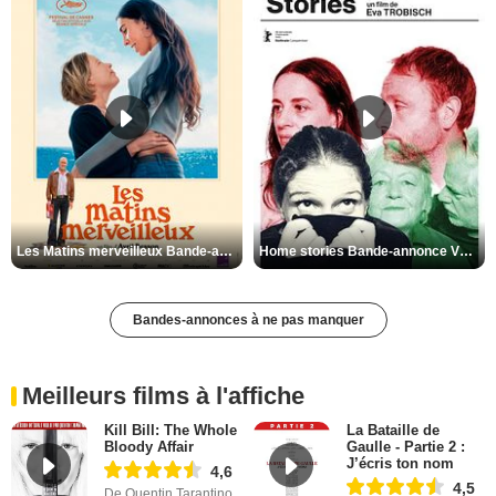
Les Matins merveilleux Bande-annonce VF
Home stories Bande-annonce VO STFR
Bandes-annonces à ne pas manquer
Meilleurs films à l'affiche
Kill Bill: The Whole
La Bataille de
Bloody Affair
Gaulle - Partie 2 :
J’écris ton nom
4,6
4,5
De Quentin Tarantino