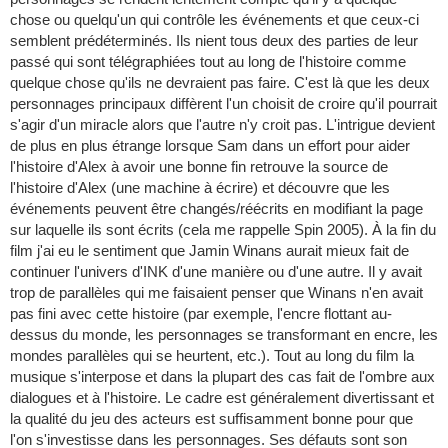
chose ou quelqu'un qui contrôle les événements et que ceux-ci
semblent prédéterminés. Ils nient tous deux des parties de leur
passé qui sont télégraphiées tout au long de l'histoire comme
quelque chose qu'ils ne devraient pas faire. C'est là que les deux
personnages principaux diffèrent l'un choisit de croire qu'il pourrait
s'agir d'un miracle alors que l'autre n'y croit pas. L'intrigue devient
de plus en plus étrange lorsque Sam dans un effort pour aider
l'histoire d'Alex à avoir une bonne fin retrouve la source de
l'histoire d'Alex (une machine à écrire) et découvre que les
événements peuvent être changés/réécrits en modifiant la page
sur laquelle ils sont écrits (cela me rappelle Spin 2005). À la fin du
film j'ai eu le sentiment que Jamin Winans aurait mieux fait de
continuer l'univers d'INK d'une manière ou d'une autre. Il y avait
trop de parallèles qui me faisaient penser que Winans n'en avait
pas fini avec cette histoire (par exemple, l'encre flottant au-
dessus du monde, les personnages se transformant en encre, les
mondes parallèles qui se heurtent, etc.). Tout au long du film la
musique s'interpose et dans la plupart des cas fait de l'ombre aux
dialogues et à l'histoire. Le cadre est généralement divertissant et
la qualité du jeu des acteurs est suffisamment bonne pour que
l'on s'investisse dans les personnages. Ses défauts sont son