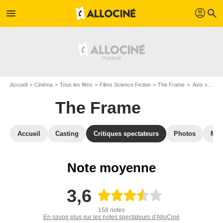
profil
menu
search
Accueil
Cinéma
Tous les films
Films Science Fiction
The Frame
Avis sur The Frame
The Frame
Accueil
Casting
Critiques spectateurs
Photos
Mus
Note moyenne
3,6
158 notes
En savoir plus sur les notes spectateurs d'AlloCiné