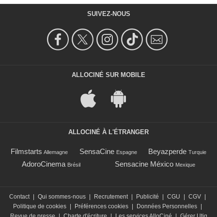
SUIVEZ-NOUS
ALLOCINÉ SUR MOBILE
ALLOCINÉ À L'ÉTRANGER
Filmstarts
SensaCine
Beyazperde
Allemagne
Espagne
Turquie
AdoroCinema
Sensacine México
Brésil
Mexique
Contact
|
Qui sommes-nous
|
Recrutement
|
Publicité
|
CGU
|
CGV
|
Politique de cookies
|
Préférences cookies
|
Données Personnelles
|
Revue de presse
|
Charte d'écriture
|
Les services AlloCiné
|
Gérer Utiq