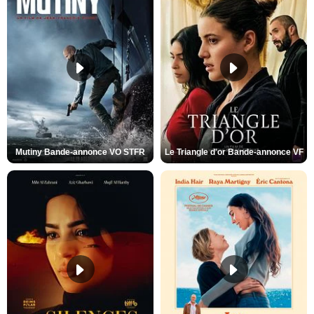
Mutiny Bande-annonce VO STFR
Le Triangle d'or Bande-annonce VF