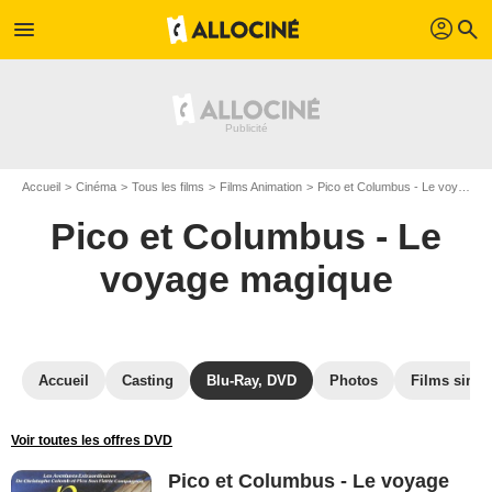
profil
menu
search
Accueil
Cinéma
Tous les films
Films Animation
Pico et Columbus - Le voyage magique
Pico et Columbus - Le
voyage magique
Accueil
Casting
Blu-Ray, DVD
Photos
Films simil
Voir toutes les offres DVD
Pico et Columbus - Le voyage