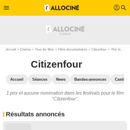
profil
menu
search
Accueil
Cinéma
Tous les films
Films documentaires
Citizenfour
Prix et nominations pour Citizenfour
Citizenfour
Accueil
Séances
News
Bandes-annonces
Casting
1 prix et aucune nomination dans les festivals pour le film
"Citizenfour".
Résultats annoncés