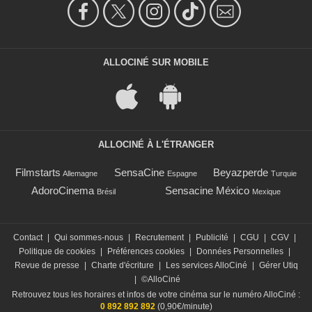
ALLOCINÉ SUR MOBILE
ALLOCINÉ À L'ÉTRANGER
Filmstarts
SensaCine
Beyazperde
Allemagne
Espagne
Turquie
AdoroCinema
Sensacine México
Brésil
Mexique
Contact
|
Qui sommes-nous
|
Recrutement
|
Publicité
|
CGU
|
CGV
|
Politique de cookies
|
Préférences cookies
|
Données Personnelles
|
Revue de presse
|
Charte d'écriture
|
Les services AlloCiné
|
Gérer Utiq
|
©AlloCiné
Retrouvez tous les horaires et infos de votre cinéma sur le numéro AlloCiné :
0 892 892 892
(0,90€/minute)