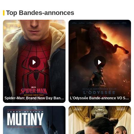
Top Bandes-annonces
Spider-Man: Brand New Day Bande-annonce VO STFR
L'Odyssée Bande-annonce VO STFR