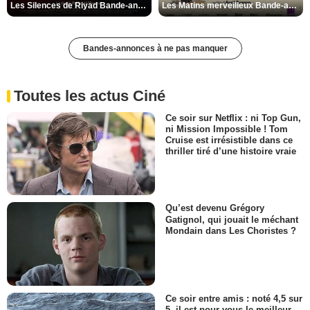
Les Silences de Riyad Bande-annonce VO STFR
Les Matins merveilleux Bande-annonce VF
Bandes-annonces à ne pas manquer
Toutes les actus Ciné
Ce soir sur Netflix : ni Top Gun,
ni Mission Impossible ! Tom
Cruise est irrésistible dans ce
thriller tiré d’une histoire vraie
Qu’est devenu Grégory
Gatignol, qui jouait le méchant
Mondain dans Les Choristes ?
Ce soir entre amis : noté 4,5 sur
5, il est pour vous le meilleur