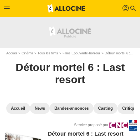
profil
menu
search
Accueil
Cinéma
Tous les films
Films Epouvante-horreur
Détour mortel 6 : Last resort
Détour mortel 6 : Last
resort
Accueil
News
Bandes-annonces
Casting
Critiques
Service proposé par
Détour mortel 6 : Last resort