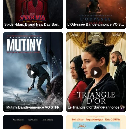
Spider-Man: Brand New Day Bande-annonce VO STFR
L'Odyssée Bande-annonce VO STFR
Mutiny Bande-annonce VO STFR
Le Triangle d'or Bande-annonce VF