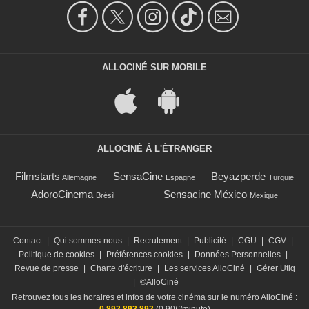
ALLOCINÉ SUR MOBILE
ALLOCINÉ À L'ÉTRANGER
Filmstarts
SensaCine
Beyazperde
Allemagne
Espagne
Turquie
AdoroCinema
Sensacine México
Brésil
Mexique
Contact
|
Qui sommes-nous
|
Recrutement
|
Publicité
|
CGU
|
CGV
|
Politique de cookies
|
Préférences cookies
|
Données Personnelles
|
Revue de presse
|
Charte d'écriture
|
Les services AlloCiné
|
Gérer Utiq
|
©AlloCiné
Retrouvez tous les horaires et infos de votre cinéma sur le numéro AlloCiné :