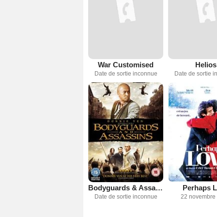
War Customised
Helios
Date de sortie inconnue
Date de sortie 
Bodyguards & Assassins
Perhaps 
Date de sortie inconnue
22 novembre