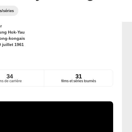
s/séries
r
ung Hok-Yau
ong-kongais
 juillet 1961
34
31
ns de carrière
films et séries tournés