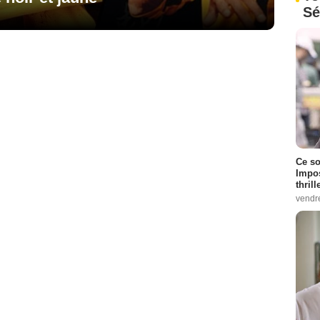
Sé
Ce so
Impos
thrill
vendr