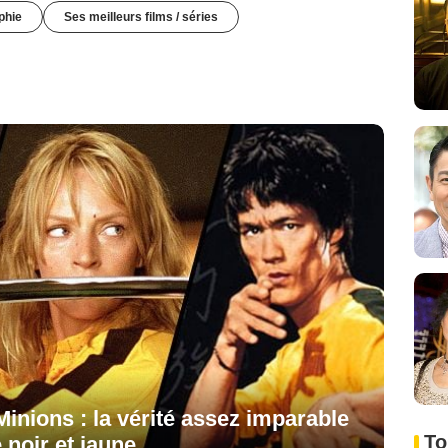
phie
Ses meilleurs films / séries
 Minions : la vérité assez imparable
To
noir et jaune