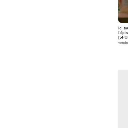
Ici t
l'épi
[SPO
vendr