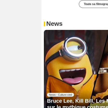
Toute sa filmogra
News
News - Culture ciné
Bruce Lee, Kill Bill, Les
sur le mythique costume 