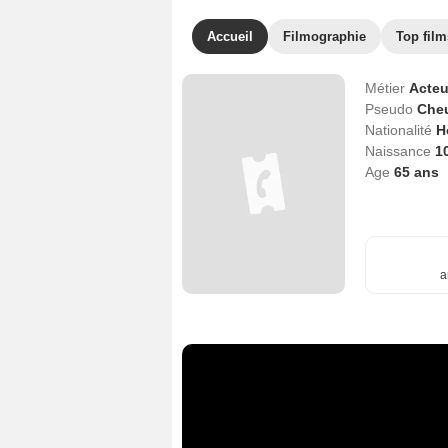
Accueil
Filmographie
Top film
Métier
Acteu
Pseudo
Che
Nationalité
H
Naissance
10
Age
65
ans
a