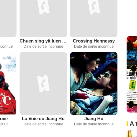
Chuen sing yit luen - yit lat lat
Crossing Hennessy
inconnue
Date de sortie inconnue
Date de sortie inconnue
Love
La Voie du Jiang Hu
Jiang Hu
A 
 2006
Date de sortie inconnue
Date de sortie inconnue