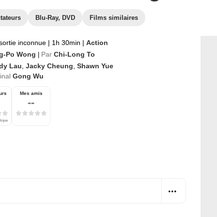
tateurs
Blu-Ray, DVD
Films similaires
sortie inconnue
|
1h 30min
|
Action
g-Po Wong
Par
Chi-Long To
|
dy Lau
,
Jacky Cheung
,
Shawn Yue
ginal
Gong Wu
urs
Mes amis
--
tique