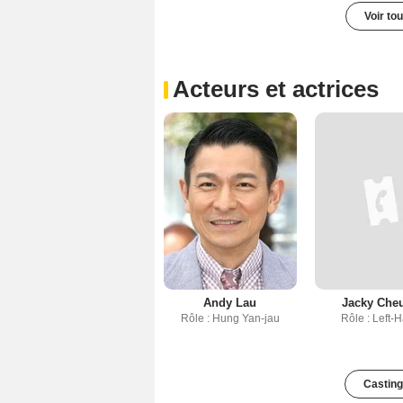
Voir to
Acteurs et actrices
Andy Lau
Jacky Che
Rôle : Hung Yan-jau
Rôle : Left-
Casting