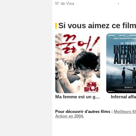
N° de Visa
-
Si vous aimez ce film
Infernal affai
Ma femme est un gangster
Pour découvrir d'autres films :
Meilleurs f
Action en 2004
.