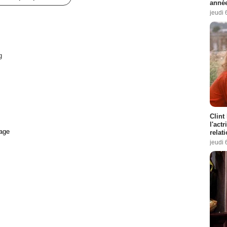
année
jeudi 
g
Clint
l'act
age
relat
jeudi 