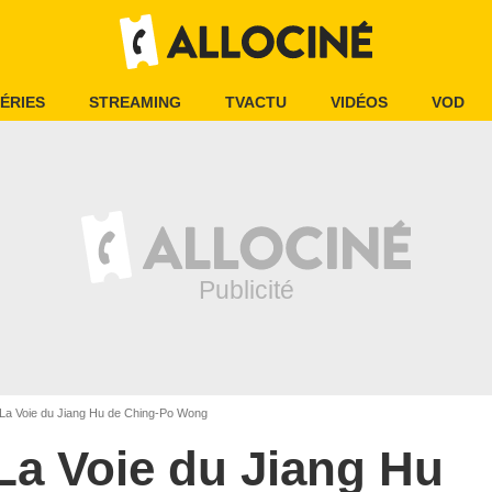
ÉRIES
STREAMING
TVACTU
VIDÉOS
VOD
La Voie du Jiang Hu de Ching-Po Wong
La Voie du Jiang Hu