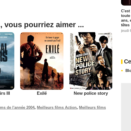
C'est
toute
ans, 
, vous pourriez aimer ...
têtes
jeudi 
Ce
Bl
rs III
Exilé
New police story
ilms de l'année 2004
,
Meilleurs films Action
,
Meilleurs films