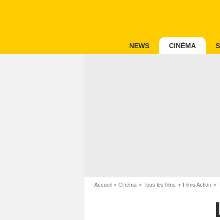
NEWS
CINÉMA
S
Accueil
Cinéma
Tous les films
Films Action