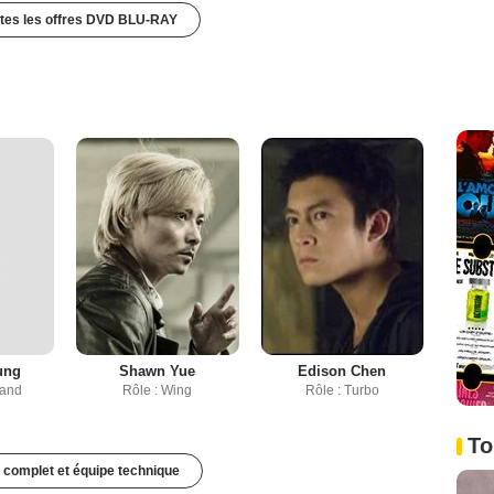
utes les offres DVD BLU-RAY
ung
Shawn Yue
Edison Chen
Hand
Rôle : Wing
Rôle : Turbo
To
 complet et équipe technique