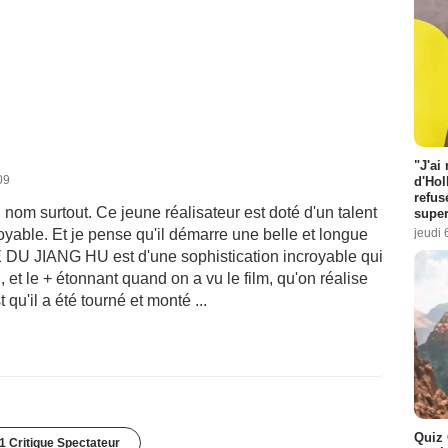
"J'ai
09
d'Hol
refus
 surtout. Ce jeune réalisateur est doté d'un talent
super
jeudi 
oyable. Et je pense qu'il démarre une belle et longue
 DU JIANG HU est d'une sophistication incroyable qui
 et le + étonnant quand on a vu le film, qu'on réalise
 qu'il a été tourné et monté ...
Quiz 
1 Critique Spectateur