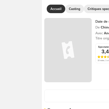
Accueil
Casting
Critiques spec
Date de 
De
Chin
Avec
An
Titre ori
Spectate
3,4
10 notes, 1 cri