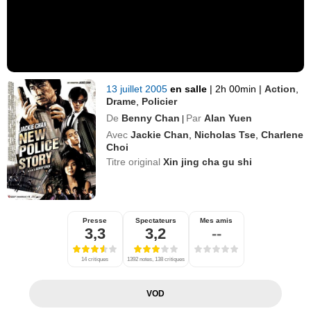
13 juillet 2005
en salle
|
2h 00min
|
Action
,
Drame
,
Policier
De
Benny Chan
Par
Alan Yuen
|
Avec
Jackie Chan
,
Nicholas Tse
,
Charlene
Choi
Titre original
Xin jing cha gu shi
Presse
Spectateurs
Mes amis
3,3
3,2
--
14 critiques
1392 notes, 138 critiques
VOD