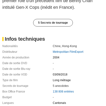
premier rôle d'un précédent film de Benny Chan
intitulé Gen-X Cops (inédit en France).
5 Secrets de tournage
Infos techniques
Nationalités
Chine
,
Hong-Kong
Distributeur
Metropolitan FilmExport
Année de production
2004
Date de sortie DVD
-
Date de sortie Blu-ray
-
Date de sortie VOD
03/09/2018
Type de film
Long métrage
Secrets de tournage
5 anecdotes
Box Office France
138 806 entrées
Budget
-
Langues
Cantonais