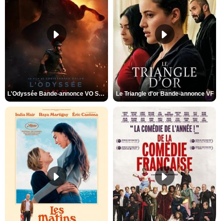
L'Odyssée Bande-annonce VO STFR
Le Triangle d'or Bande-annonce VF