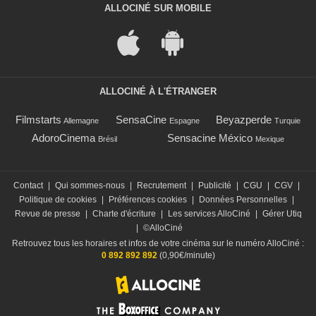
ALLOCINÉ SUR MOBILE
ALLOCINÉ À L'ÉTRANGER
Filmstarts
SensaCine
Beyazperde
Allemagne
Espagne
Turquie
AdoroCinema
Sensacine México
Brésil
Mexique
Contact
|
Qui sommes-nous
|
Recrutement
|
Publicité
|
CGU
|
CGV
|
Politique de cookies
|
Préférences cookies
|
Données Personnelles
|
Revue de presse
|
Charte d'écriture
|
Les services AlloCiné
|
Gérer Utiq
|
©AlloCiné
Retrouvez tous les horaires et infos de votre cinéma sur le numéro AlloCiné :
0 892 892 892
(0,90€/minute)