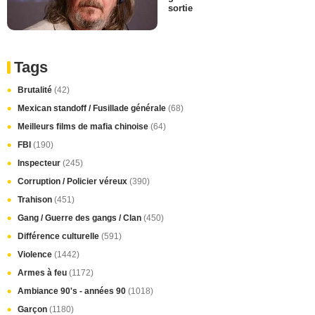
sortie
Tags
Brutalité
(42)
Mexican standoff / Fusillade générale
(68)
Meilleurs films de mafia chinoise
(64)
FBI
(190)
Inspecteur
(245)
Corruption / Policier véreux
(390)
Trahison
(451)
Gang / Guerre des gangs / Clan
(450)
Différence culturelle
(591)
Violence
(1442)
Armes à feu
(1172)
Ambiance 90's - années 90
(1018)
Garçon
(1180)