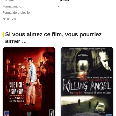
Couleur
Couleur
Format audio
-
Format de projection
-
N° de Visa
-
Si vous aimez ce film, vous pourriez
aimer ...