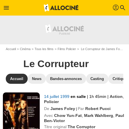
profil
menu
search
Accueil
Cinéma
Tous les films
Films Policier
Le Corrupteur de James Foley
Le Corrupteur
Accueil
News
Bandes-annonces
Casting
Critiques
14 juillet 1999
en salle
|
1h 45min
|
Action
,
Policier
De
James Foley
Par
Robert Pucci
|
Avec
Chow Yun-Fat
,
Mark Wahlberg
,
Paul
Ben-Victor
Titre original
The Corruptor