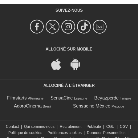
SUIVEZ-NOUS
ALLOCINÉ SUR MOBILE
ALLOCINÉ À L'ÉTRANGER
Filmstarts
SensaCine
Beyazperde
Allemagne
Espagne
Turquie
AdoroCinema
Sensacine México
Brésil
Mexique
Contact
|
Qui sommes-nous
|
Recrutement
|
Publicité
|
CGU
|
CGV
|
Politique de cookies
|
Préférences cookies
|
Données Personnelles
|