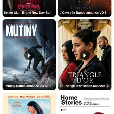
Spider-Man: Brand New Day Bande-annonce VO STFR
L'Odyssée Bande-annonce VO STFR
Mutiny Bande-annonce VO STFR
Le Triangle d'or Bande-annonce VF