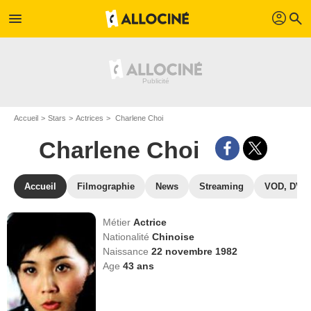
profil
menu
search
Accueil
Stars
Actrices
Charlene Choi
Charlene Choi
Accueil
Filmographie
News
Streaming
VOD, DVD
Métier
Actrice
Nationalité
Chinoise
Naissance
22 novembre 1982
Age
43
ans