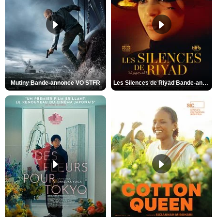
Mutiny Bande-annonce VO STFR
Les Silences de Riyad Bande-annonce VO STFR