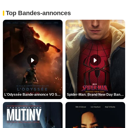
Top Bandes-annonces
L'Odyssée Bande-annonce VO STFR
Spider-Man: Brand New Day Bande-annonce VO STFR