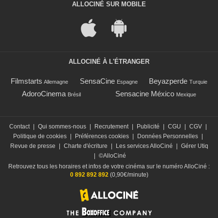
ALLOCINÉ SUR MOBILE
ALLOCINÉ À L'ÉTRANGER
Filmstarts
SensaCine
Beyazperde
Allemagne
Espagne
Turquie
AdoroCinema
Sensacine México
Brésil
Mexique
Contact
|
Qui sommes-nous
|
Recrutement
|
Publicité
|
CGU
|
CGV
|
Politique de cookies
|
Préférences cookies
|
Données Personnelles
|
Revue de presse
|
Charte d'écriture
|
Les services AlloCiné
|
Gérer Utiq
|
©AlloCiné
Retrouvez tous les horaires et infos de votre cinéma sur le numéro AlloCiné :
0 892 892 892
(0,90€/minute)