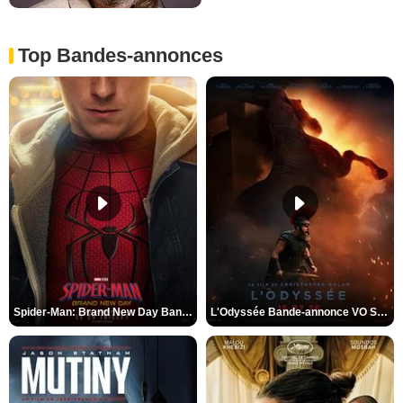
Top Bandes-annonces
Spider-Man: Brand New Day Bande-annonce VO STFR
L'Odyssée Bande-annonce VO STFR