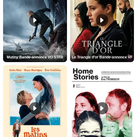
Mutiny Bande-annonce VO STFR
Le Triangle d'or Bande-annonce VF