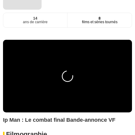
14
8
ans de carrière
films et séries tournés
Ip Man : Le combat final Bande-annonce VF
Filmographie