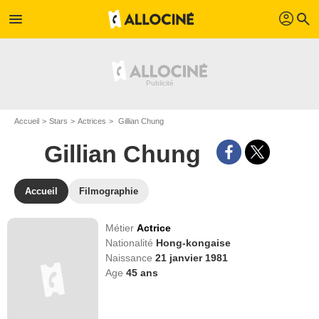
profil
menu
search
Accueil
Stars
Actrices
Gillian Chung
Gillian Chung
Accueil
Filmographie
Métier
Actrice
Nationalité
Hong-kongaise
Naissance
21 janvier 1981
Age
45
ans