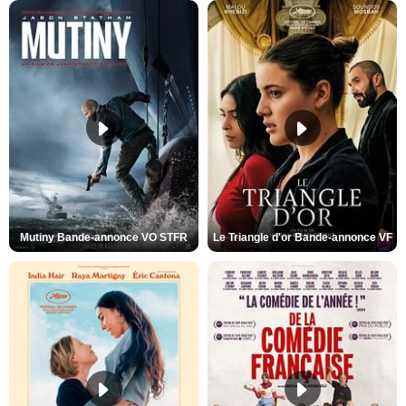
Mutiny Bande-annonce VO STFR
Le Triangle d'or Bande-annonce VF