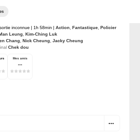
es
sortie inconnue
|
1h 58min
|
Action
,
Fantastique
,
Policier
Man Leung
,
Kim-Ching Luk
en Chang
,
Nick Cheung
,
Jacky Cheung
ginal
Chek dou
urs
Mes amis
--