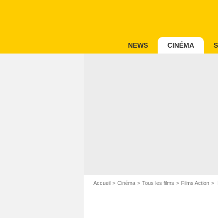
NEWS
CINÉMA
S
Accueil
Cinéma
Tous les films
Films Action