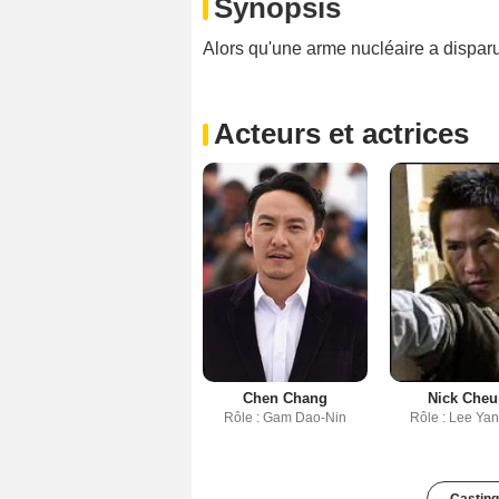
Synopsis
Alors qu'une arme nucléaire a disparu, 
Acteurs et actrices
Chen Chang
Nick Che
Rôle : Gam Dao-Nin
Rôle : Lee Ya