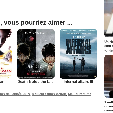
, vous pourriez aimer ...
Un rô
sera 
vendr
man
Death Note : the Last Name
Infernal affairs III
ilms de l'année 2015
,
Meilleurs films Action
,
Meilleurs films
1 mil
quand
devra