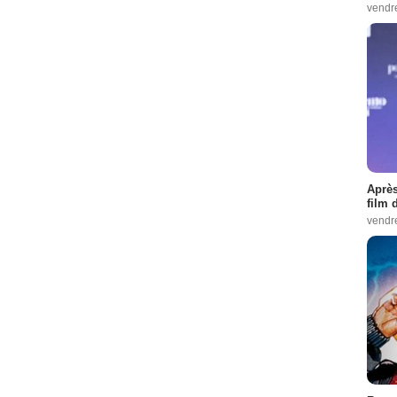
vendr
Après
film 
vendr