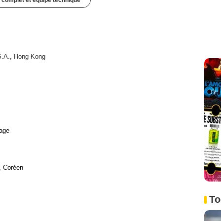
 complet et équipe technique
.A.
,
Hong-Kong
age
, Coréen
To