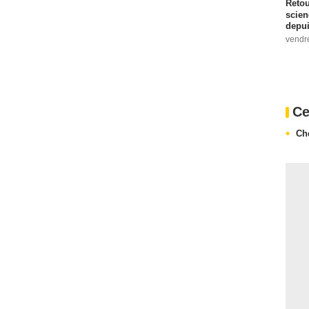
Retou
scien
depui
vendr
Ce
Ch