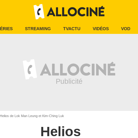
ÉRIES
STREAMING
TVACTU
VIDÉOS
VOD
Helios de Lok Man Leung et Kim-Ching Luk
Helios