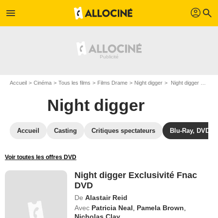
profil
menu
search
Accueil
Cinéma
Tous les films
Films Drame
Night digger
Night digger Exclusivité Fnac DVD
Night digger
Accueil
Casting
Critiques spectateurs
Blu-Ray, DVD
Voir toutes les offres DVD
Night digger Exclusivité Fnac
DVD
De
Alastair Reid
Avec
Patricia Neal
,
Pamela Brown
,
Nicholas Clay