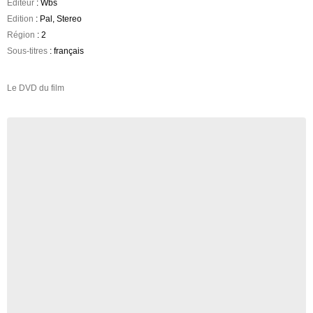
Editeur
: Wbs
Edition
: Pal, Stereo
Région
: 2
Sous-titres
: français
Le DVD du film