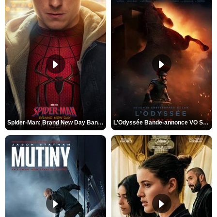
Spider-Man: Brand New Day Bande-annonce VO STFR
L'Odyssée Bande-annonce VO STFR