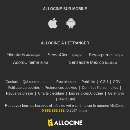
ALLOCINÉ SUR MOBILE
ALLOCINÉ À L'ÉTRANGER
Filmstarts
SensaCine
Beyazperde
Allemagne
Espagne
Turquie
AdoroCinema
Sensacine México
Brésil
Mexique
Contact
|
Qui sommes-nous
|
Recrutement
|
Publicité
|
CGU
|
CGV
|
Politique de cookies
|
Préférences cookies
|
Données Personnelles
|
Revue de presse
|
Charte d'écriture
|
Les services AlloCiné
|
Gérer Utiq
|
©AlloCiné
Retrouvez tous les horaires et infos de votre cinéma sur le numéro AlloCiné :
0 892 892 892
(0,90€/minute)