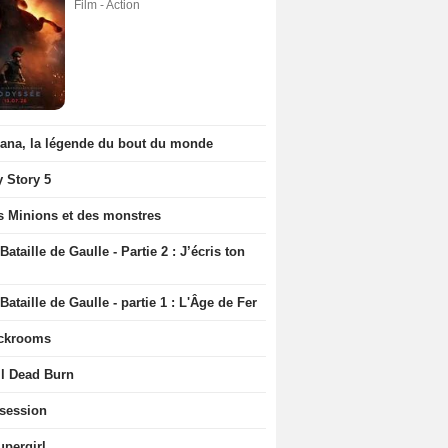
Film - Action
iana, la légende du bout du monde
y Story 5
s Minions et des monstres
Bataille de Gaulle - Partie 2 : J’écris ton
Bataille de Gaulle - partie 1 : L'Âge de Fer
ckrooms
il Dead Burn
session
upergirl