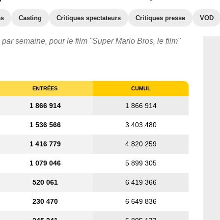
es
Casting
Critiques spectateurs
Critiques presse
VOD
 par semaine, pour le film "Super Mario Bros, le film"
ENTRÉES
CUMUL
1 866 914
1 866 914
1 536 566
3 403 480
1 416 779
4 820 259
1 079 046
5 899 305
520 061
6 419 366
230 470
6 649 836