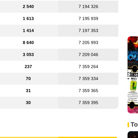
2 540
7 194 326
1 613
7 195 939
1 414
7 197 353
8 640
7 205 993
3 053
7 209 046
237
7 359 264
70
7 359 334
31
7 359 365
30
7 359 395
To