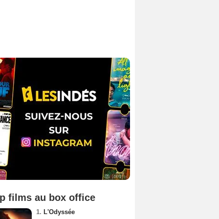
p films au box office
1.
L'Odyssée