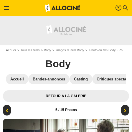
profil
menu
search
Accueil
Tous les films
Body
Images du film Body
Photo du film Body - Photo 5
Body
Accueil
Bandes-annonces
Casting
Critiques spectateu
RETOUR À LA GALERIE
5
/ 15 Photos