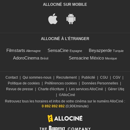
ALLOCINÉ SUR MOBILE
ALLOCINÉ À L'ÉTRANGER
Filmstarts
SensaCine
Beyazperde
Allemagne
Espagne
Turquie
AdoroCinema
Sensacine México
Brésil
Mexique
Contact
|
Qui sommes-nous
|
Recrutement
|
Publicité
|
CGU
|
CGV
|
Politique de cookies
|
Préférences cookies
|
Données Personnelles
|
Revue de presse
|
Charte d'écriture
|
Les services AlloCiné
|
Gérer Utiq
|
©AlloCiné
Retrouvez tous les horaires et infos de votre cinéma sur le numéro AlloCiné :
0 892 892 892
(0,90€/minute)