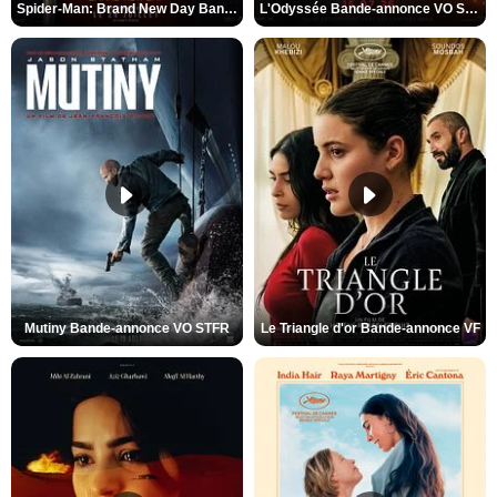
Spider-Man: Brand New Day Bande-annonce VO STFR
L'Odyssée Bande-annonce VO STFR
Mutiny Bande-annonce VO STFR
Le Triangle d'or Bande-annonce VF