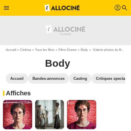
profil
menu
search
Accueil
Cinéma
Tous les films
Films Drame
Body
Galerie photos du film Body
Body
Accueil
Bandes-annonces
Casting
Critiques spectateu
Affiches