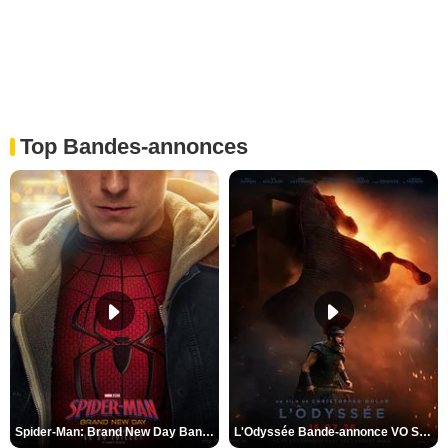
Top Bandes-annonces
Spider-Man: Brand New Day Bande-annonce VO STFR
L'Odyssée Bande-annonce VO STFR