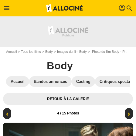
profil
menu
search
Accueil
Tous les films
Body
Images du film Body
Photo du film Body - Photo 4
Body
Accueil
Bandes-annonces
Casting
Critiques spectateu
RETOUR À LA GALERIE
4
/ 15 Photos