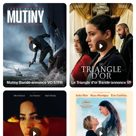
Mutiny Bande-annonce VO STFR
Le Triangle d'or Bande-annonce VF