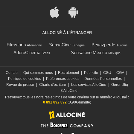
ALLOCINÉ À L'ÉTRANGER
Filmstarts
SensaCine
Beyazperde
Allemagne
Espagne
Turquie
AdoroCinema
Sensacine México
Brésil
Mexique
Contact
|
Qui sommes-nous
|
Recrutement
|
Publicité
|
CGU
|
CGV
|
Politique de cookies
|
Préférences cookies
|
Données Personnelles
|
Revue de presse
|
Charte d'écriture
|
Les services AlloCiné
|
Gérer Utiq
|
©AlloCiné
Retrouvez tous les horaires et infos de votre cinéma sur le numéro AlloCiné :
0 892 892 892
(0,90€/minute)