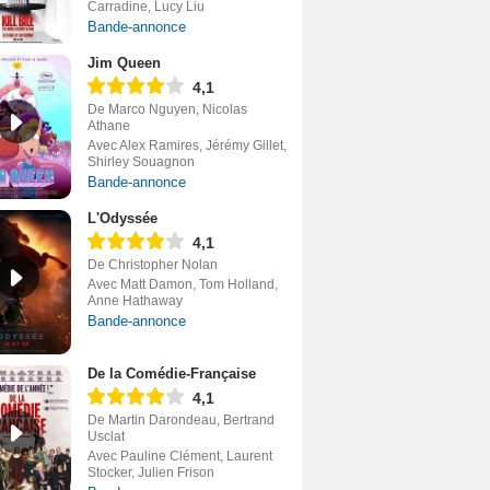
Carradine, Lucy Liu
Bande-annonce
Jim Queen
4,1
De Marco Nguyen, Nicolas
Athane
Avec Alex Ramires, Jérémy Gillet,
Shirley Souagnon
Bande-annonce
L'Odyssée
4,1
De Christopher Nolan
Avec Matt Damon, Tom Holland,
Anne Hathaway
Bande-annonce
De la Comédie-Française
4,1
De Martin Darondeau, Bertrand
Usclat
Avec Pauline Clément, Laurent
Stocker, Julien Frison