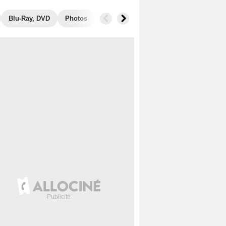
Blu-Ray, DVD
Photos
Secrets de tournage
Box Office