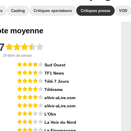
es
Casting
Critiques spectateurs
Critiques presse
VOD
te moyenne
7
29 titres de presse
Sud Ouest
TF1 News
Télé 7 Jours
Télérama
aVoir-aLire.com
aVoir-aLire.com
L'Obs
La Voix du Nord
Le Figaroscope