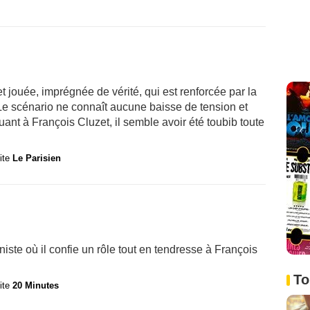
et jouée, imprégnée de vérité, qui est renforcée par la
. Le scénario ne connaît aucune baisse de tension et
Quant à François Cluzet, il semble avoir été toubib toute
site
Le Parisien
iste où il confie un rôle tout en tendresse à François
To
site
20 Minutes