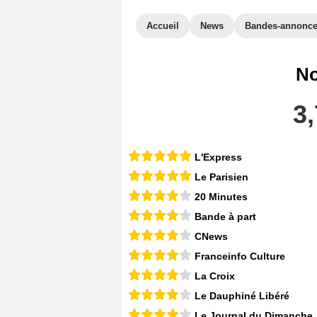
Accueil
News
Bandes-annonc
No
3,
L'Express
Le Parisien
20 Minutes
Bande à part
CNews
Franceinfo Culture
La Croix
Le Dauphiné Libéré
Le Journal du Dimanche