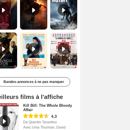
Le Triangle d'or Bande-annonce VF
Les Matins merveilleux Bande-annonce VF
De la Comédie-Française Teaser VF
Bandes-annonces à ne pas manquer
illeurs films à l'affiche
Kill Bill: The Whole Bloody
Affair
4,3
De Quentin Tarantino
Avec Uma Thurman, David