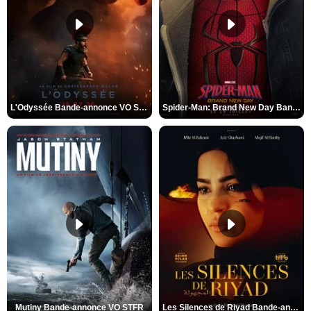
L'Odyssée Bande-annonce VO STFR
Spider-Man: Brand New Day Bande-annonce VO STFR
Mutiny Bande-annonce VO STFR
Les Silences de Riyad Bande-annonce VO STFR