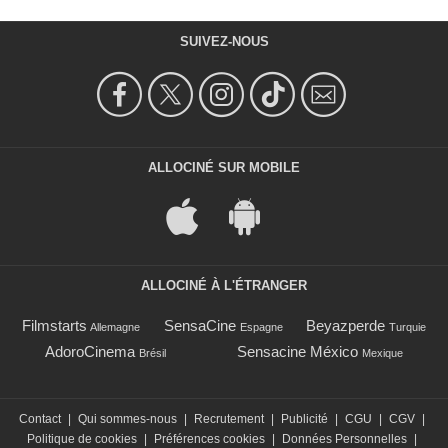
SUIVEZ-NOUS
ALLOCINÉ SUR MOBILE
ALLOCINÉ À L'ÉTRANGER
Filmstarts
SensaCine
Beyazperde
Allemagne
Espagne
Turquie
AdoroCinema
Sensacine México
Brésil
Mexique
Contact
|
Qui sommes-nous
|
Recrutement
|
Publicité
|
CGU
|
CGV
|
Politique de cookies
|
Préférences cookies
|
Données Personnelles
|