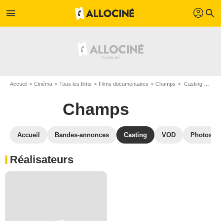
profil
menu
search
Accueil
Cinéma
Tous les films
Films documentaires
Champs
Casting Champs
Champs
Accueil
Bandes-annonces
Casting
VOD
Photos
Réalisateurs