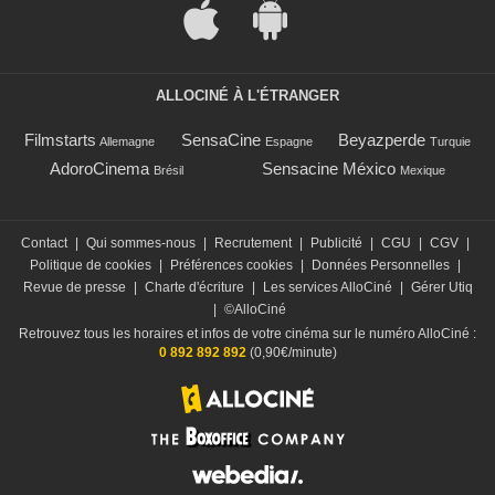
ALLOCINÉ À L'ÉTRANGER
Filmstarts
SensaCine
Beyazperde
Allemagne
Espagne
Turquie
AdoroCinema
Sensacine México
Brésil
Mexique
Contact
|
Qui sommes-nous
|
Recrutement
|
Publicité
|
CGU
|
CGV
|
Politique de cookies
|
Préférences cookies
|
Données Personnelles
|
Revue de presse
|
Charte d'écriture
|
Les services AlloCiné
|
Gérer Utiq
|
©AlloCiné
Retrouvez tous les horaires et infos de votre cinéma sur le numéro AlloCiné :
0 892 892 892
(0,90€/minute)