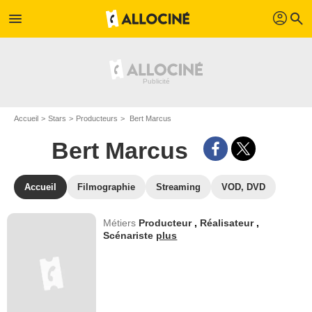
profil
menu
search
Accueil
Stars
Producteurs
Bert Marcus
Bert Marcus
Accueil
Filmographie
Streaming
VOD, DVD
Métiers
Producteur
,
Réalisateur
,
Scénariste
plus