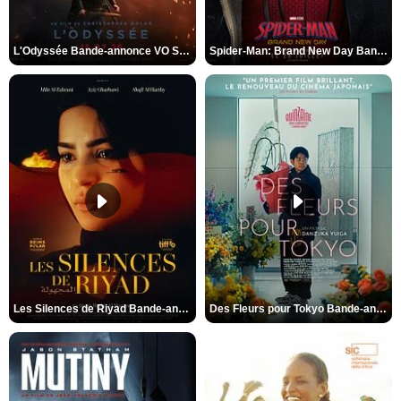
L'Odyssée Bande-annonce VO STFR
Spider-Man: Brand New Day Bande-annonce VO STFR
Les Silences de Riyad Bande-annonce VO STFR
Des Fleurs pour Tokyo Bande-annonce VO STFR