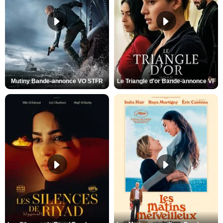
Mutiny Bande-annonce VO STFR
Le Triangle d'or Bande-annonce VF