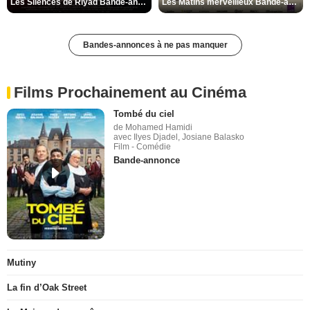
Les Silences de Riyad Bande-annonce VO STFR
Les Matins merveilleux Bande-annonce VF
Bandes-annonces à ne pas manquer
Films Prochainement au Cinéma
Tombé du ciel
de Mohamed Hamidi
avec Ilyes Djadel, Josiane Balasko
Film - Comédie
Bande-annonce
Mutiny
La fin d’Oak Street