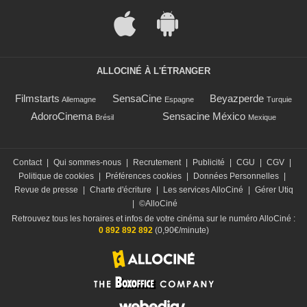
ALLOCINÉ À L'ÉTRANGER
Filmstarts
SensaCine
Beyazperde
Allemagne
Espagne
Turquie
AdoroCinema
Sensacine México
Brésil
Mexique
Contact
|
Qui sommes-nous
|
Recrutement
|
Publicité
|
CGU
|
CGV
|
Politique de cookies
|
Préférences cookies
|
Données Personnelles
|
Revue de presse
|
Charte d'écriture
|
Les services AlloCiné
|
Gérer Utiq
|
©AlloCiné
Retrouvez tous les horaires et infos de votre cinéma sur le numéro AlloCiné :
0 892 892 892
(0,90€/minute)