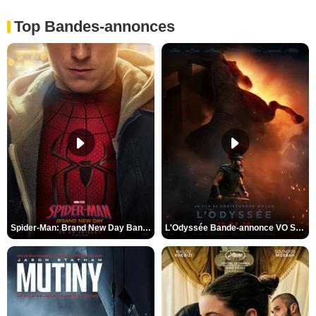
Top Bandes-annonces
Spider-Man: Brand New Day Bande-annonce VO STFR
L'Odyssée Bande-annonce VO STFR