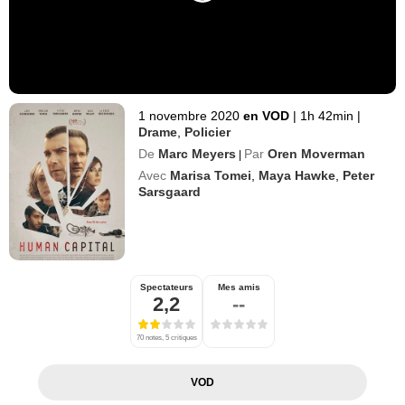
1 novembre 2020
en VOD
|
1h 42min
|
Drame
,
Policier
De
Marc Meyers
Par
Oren Moverman
|
Avec
Marisa Tomei
,
Maya Hawke
,
Peter
Sarsgaard
Spectateurs
Mes amis
2,2
--
70 notes, 5 critiques
VOD